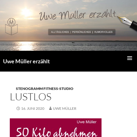
Zum
Inhalt
springen
Uwe Müller erzählt
PRIMÄR
MENÜ
STENOGRAMM FITNESS-STUDIO
LUSTLOS
16. JUNI 2020
UWE MÜLLER