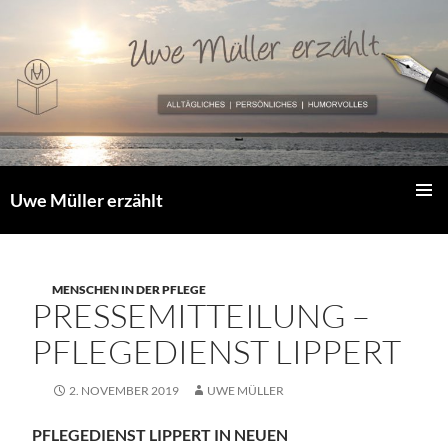
Zum
Inhalt
springen
Uwe Müller erzählt
PRIMÄR
MENÜ
MENSCHEN IN DER PFLEGE
PRESSEMITTEILUNG –
PFLEGEDIENST LIPPERT
2. NOVEMBER 2019
UWE MÜLLER
PFLEGEDIENST LIPPERT IN NEUEN