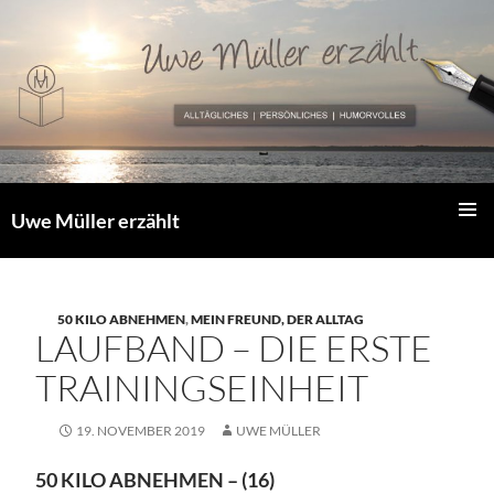
Zum
Inhalt
springen
Uwe Müller erzählt
PRIMÄR
MENÜ
50 KILO ABNEHMEN
,
MEIN FREUND, DER ALLTAG
LAUFBAND – DIE ERSTE
TRAININGSEINHEIT
19. NOVEMBER 2019
UWE MÜLLER
50 KILO ABNEHMEN – (16)