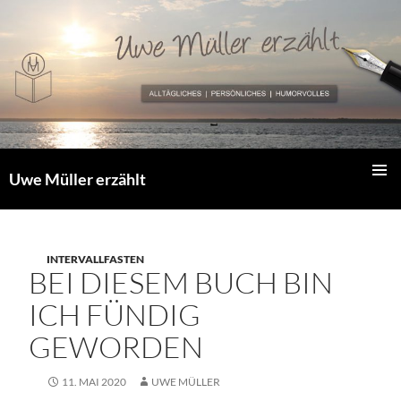
Zum
Inhalt
springen
Uwe Müller erzählt
PRIMÄR
MENÜ
INTERVALLFASTEN
BEI DIESEM BUCH BIN
ICH FÜNDIG
GEWORDEN
11. MAI 2020
UWE MÜLLER