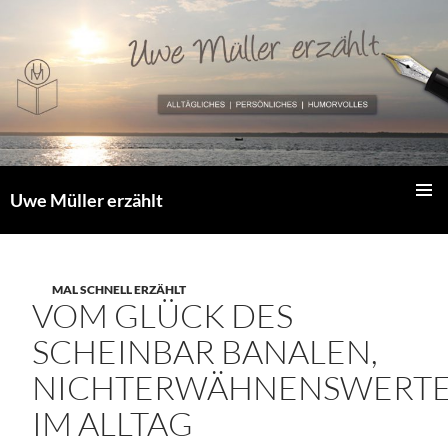
Zum
Inhalt
springen
Uwe Müller erzählt
PRIMÄR
MENÜ
MAL SCHNELL ERZÄHLT
VOM GLÜCK DES
SCHEINBAR BANALEN,
NICHTERWÄHNENSWERT
IM ALLTAG