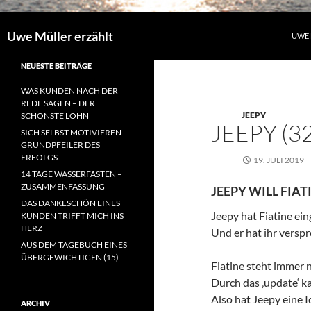
Uwe Müller erzählt
UWE 
NEUESTE BEITRÄGE
WAS KUNDEN NACH DER
REDE SAGEN – DER
JEEPY
SCHÖNSTE LOHN
JEEPY (32
SICH SELBST MOTIVIEREN –
GRUNDPFEILER DES
ERFOLGS
19. JULI 2019
14 TAGE WASSERFASTEN –
ZUSAMMENFASSUNG
JEEPY WILL FIA
DAS DANKESCHÖN EINES
Jeepy hat Fiatine ei
KUNDEN TRIFFT MICH INS
HERZ
Und er hat ihr verspr
AUS DEM TAGEBUCH EINES
ÜBERGEWICHTIGEN (15)
Fiatine steht immer 
Durch das ‚update‘ k
Also hat Jeepy eine I
ARCHIV