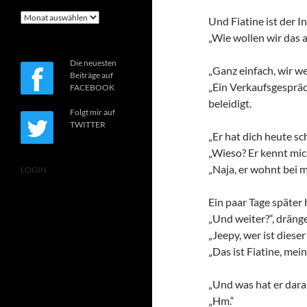
Archiv
Und Fiatine ist der I
„Wie wollen wir das an
Die neuesten
„Ganz einfach, wir w
Beiträge auf
„Ein Verkaufsgespräch
FACEBOOK
beleidigt.
Folgt mir auf
TWITTER
„Er hat dich heute sc
„Wieso? Er kennt mich
„Naja, er wohnt bei m
LOGIN
Ein paar Tage später
„Und weiter?“, dränge
„Jeepy, wer ist dieser 
„Das ist Fiatine, me
„Und was hat er darau
„Hm.“