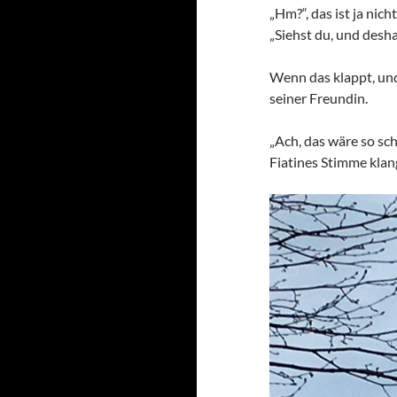
„Hm?“, das ist ja nicht 
„Siehst du, und desh
Wenn das klappt, und
seiner Freundin.
„Ach, das wäre so sch
Fiatines Stimme klang