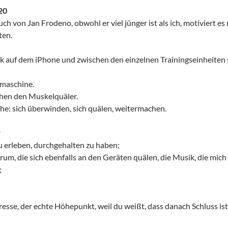
020
uch von Jan Frodeno, obwohl er viel jünger ist als ich, motiviert es
ten.
ok auf dem iPhone und zwischen den einzelnen Trainingseinheiten s
smaschine.
chen den Muskelquäler.
che: sich überwinden, sich quälen, weitermachen.
?
 erleben, durchgehalten zu haben;
rum, die sich ebenfalls an den Geräten quälen, die Musik, die mich
;
resse, der echte Höhepunkt, weil du weißt, dass danach Schluss ist