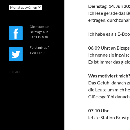
Dienstag, 14. Juli 2
Archiv
Ich lese gerade das B
ertragen, durchzuhal
Die neuesten
Beiträge auf
Ich habe es als E-Bo
FACEBOOK
06.09 Uhr
: an Bizep
Folgt mir auf
TWITTER
Ich nenne sie inzwis
Es ist immer das glei
LOGIN
Was motiviert mich
Das Gefühl danach zu
die Leute um mich he
Glücksgefühl danach
07.10 Uhr
letzte Station Brustp