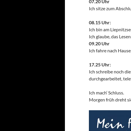
07.20 Uhr
Ich sitze zum Abschl
08.15 Uhr:
Ich bin am Liepnitzs
Ich glaube, das Lese
09.20 Uhr
Ich fahre nach Hause,
17.25 Uhr:
Ich schreibe noch di
durchgearbeitet, tele
Ich mach‘ Schluss.
Morgen früh dreht si