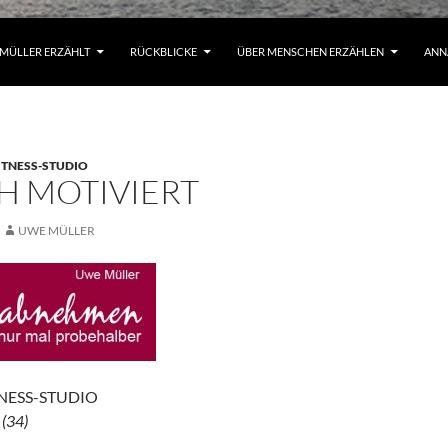
MÜLLER ERZÄHLT
RÜCKBLICKE
ÜBER MENSCHEN ERZÄHLEN
ANN
TNESS-STUDIO
H MOTIVIERT
UWE MÜLLER
NESS-STUDIO
(34)