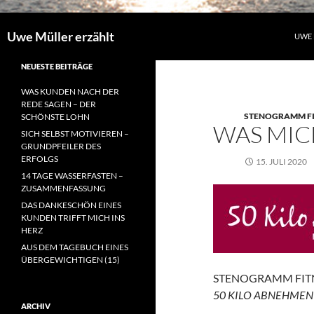
Uwe Müller erzählt
UWE 
NEUESTE BEITRÄGE
WAS KUNDEN NACH DER
REDE SAGEN – DER
STENOGRAMM FI
SCHÖNSTE LOHN
WAS MIC
SICH SELBST MOTIVIEREN –
GRUNDPFEILER DES
ERFOLGS
15. JULI 2020
14 TAGE WASSERFASTEN –
ZUSAMMENFASSUNG
DAS DANKESCHÖN EINES
KUNDEN TRIFFT MICH INS
HERZ
AUS DEM TAGEBUCH EINES
ÜBERGEWICHTIGEN (15)
STENOGRAMM FIT
50 KILO ABNEHMEN 
ARCHIV