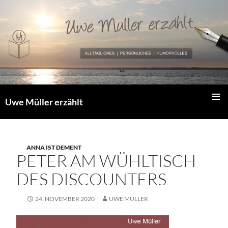
Zum
Inhalt
springen
Uwe Müller erzählt
PRIMÄR
MENÜ
ANNA IST DEMENT
PETER AM WÜHLTISCH
DES DISCOUNTERS
24. NOVEMBER 2020
UWE MÜLLER