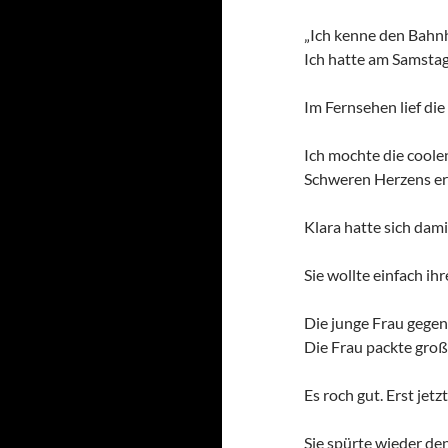
„Ich kenne den Bahnho
Ich hatte am Samsta
Im Fernsehen lief die
Ich mochte die coole
Schweren Herzens er
Klara hatte sich dam
Sie wollte einfach ih
Die junge Frau gegen
Die Frau packte große
Es roch gut. Erst jet
Sie spürte wieder den