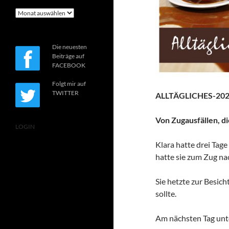
Archiv
Die neuesten
Beiträge auf
FACEBOOK
Folgt mir auf
TWITTER
ALLTÄGLICHES-202
Von Zugausfällen, di
LOGIN
Klara hatte drei Tage
hatte sie zum Zug na
Sie hetzte zur Besic
sollte.
Am nächsten Tag unte