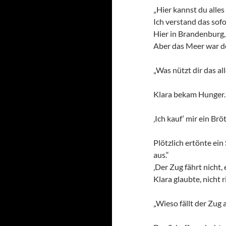
„Hier kannst du alles
Ich verstand das sofo
Hier in Brandenburg, 
Aber das Meer war d
„Was nützt dir das al
Klara bekam Hunger. S
‚Ich kauf‘ mir ein Brö
Plötzlich ertönte ein
aus.“
‚Der Zug fährt nicht, 
Klara glaubte, nicht r
„Wieso fällt der Zug a