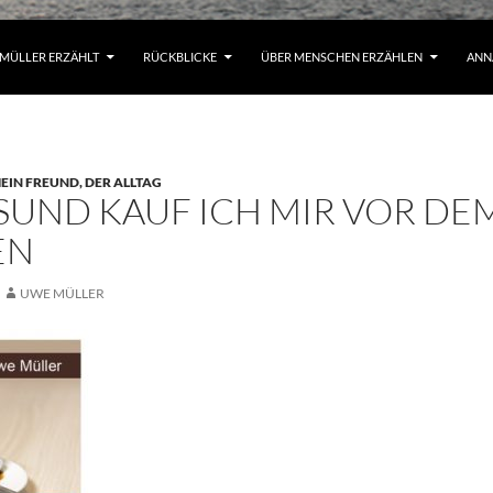
MÜLLER ERZÄHLT
RÜCKBLICKE
ÜBER MENSCHEN ERZÄHLEN
ANN
EIN FREUND, DER ALLTAG
LSUND KAUF ICH MIR VOR DE
EN
UWE MÜLLER