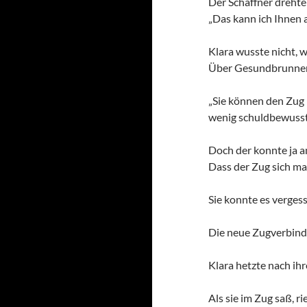
Der Schaffner drehte
„Das kann ich Ihnen a
Klara wusste nicht, w
Über Gesundbrunnen 
„Sie können den Zug 
wenig schuldbewusst
Doch der konnte ja a
Dass der Zug sich mal
Sie konnte es verges
Die neue Zugverbindu
Klara hetzte nach ih
Als sie im Zug saß, r