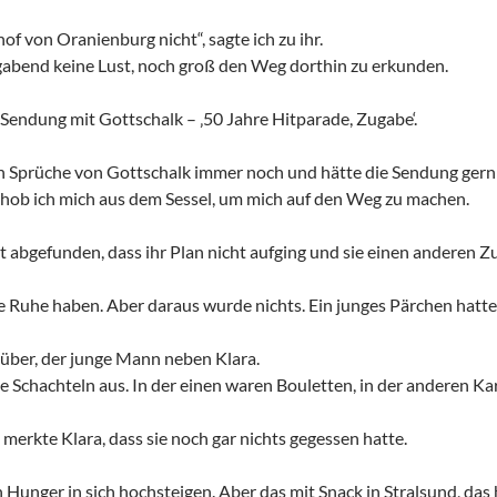
f von Oranienburg nicht“, sagte ich zu ihr.
gabend keine Lust, noch groß den Weg dorthin zu erkunden.
 Sendung mit Gottschalk – ‚50 Jahre Hitparade, Zugabe‘.
n Sprüche von Gottschalk immer noch und hätte die Sendung gern 
hob ich mich aus dem Sessel, um mich auf den Weg zu machen.
it abgefunden, dass ihr Plan nicht aufging und sie einen anderen
re Ruhe haben. Aber daraus wurde nichts. Ein junges Pärchen hatte 
über, der junge Mann neben Klara.
 Schachteln aus. In der einen waren Bouletten, in der anderen Kar
zt merkte Klara, dass sie noch gar nichts gegessen hatte.
 Hunger in sich hochsteigen. Aber das mit Snack in Stralsund, das h