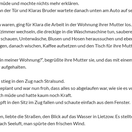
 müde und mochte nichts mehr erklären.
e an der Tür und Klaras Bruder wartete danach unten am Auto auf s
 waren, ging für Klara die Arbeit in der Wohnung ihrer Mutter los.
zimmer wechseln, die dreckige in die Waschmaschine tun, saubere
 schauen, Unterwäsche, Blusen und Hosen heraussuchen und eben
en, danach wischen, Kaffee aufsetzen und den Tisch für ihre Mut
in meiner Wohnung?“, begrüßte ihre Mutter sie, und das mit einem 
 aufgehalten.
stieg in den Zug nach Stralsund.
geplant und war nun froh, dass alles so abgelaufen war, wie sie es v
ch müde und hatte kaum noch Kraft.
öpft in den Sitz im Zug fallen und schaute einfach aus dem Fenster.
n, liebte die Straßen, den Blick auf das Wasser in Lietzow. Es stell
nach Seeluft, man spürte den frischen Wind.