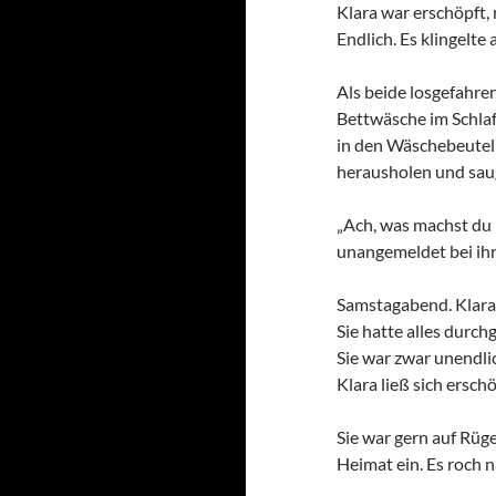
Klara war erschöpft,
Endlich. Es klingelt
Als beide losgefahren
Bettwäsche im Schlaf
in den Wäschebeutel
herausholen und saug
„Ach, was machst du 
unangemeldet bei ihr
Samstagabend. Klara 
Sie hatte alles durch
Sie war zwar unendli
Klara ließ sich ersch
Sie war gern auf Rüge
Heimat ein. Es roch 