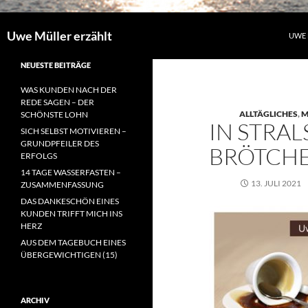
Uwe Müller erzählt
UWE 
NEUESTE BEITRÄGE
WAS KUNDEN NACH DER
REDE SAGEN – DER
ALLTÄGLICHES
,
M
SCHÖNSTE LOHN
IN STRA
SICH SELBST MOTIVIEREN –
GRUNDPFEILER DES
BRÖTCH
ERFOLGS
14 TAGE WASSERFASTEN –
13. JULI 2021
ZUSAMMENFASSUNG
DAS DANKESCHÖN EINES
KUNDEN TRIFFT MICH INS
HERZ
AUS DEM TAGEBUCH EINES
ÜBERGEWICHTIGEN (15)
ARCHIV