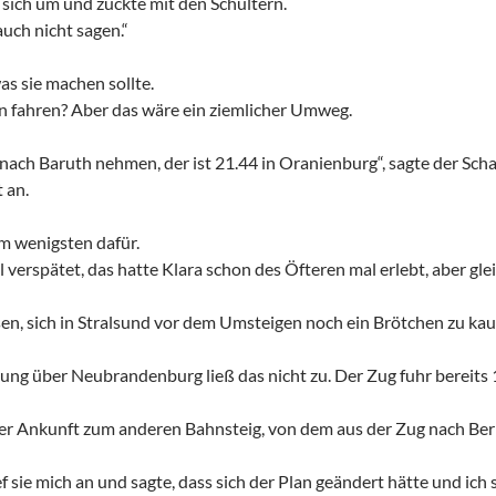
 sich um und zuckte mit den Schultern.
uch nicht sagen.“
as sie machen sollte.
fahren? Aber das wäre ein ziemlicher Umweg.
nach Baruth nehmen, der ist 21.44 in Oranienburg“, sagte der Scha
 an.
m wenigsten dafür.
 verspätet, das hatte Klara schon des Öfteren mal erlebt, aber gle
sen, sich in Stralsund vor dem Umsteigen noch ein Brötchen zu kau
ng über Neubrandenburg ließ das nicht zu. Der Zug fuhr bereits 
rer Ankunft zum anderen Bahnsteig, von dem aus der Zug nach Berl
ief sie mich an und sagte, dass sich der Plan geändert hätte und ich