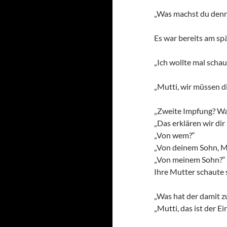
„Was machst du denn hi
Es war bereits am spä
„Ich wollte mal schau
„Mutti, wir müssen d
„Zweite Impfung? W
„Das erklären wir dir
„Von wem?“
„Von deinem Sohn, Mu
„Von meinem Sohn?“
Ihre Mutter schaute 
„Was hat der damit z
„Mutti, das ist der E