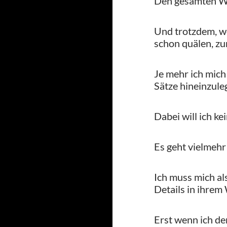
Den gesamten Wor
Und trotzdem, w
schon quälen, zu
Je mehr ich mich 
Sätze hineinzule
Dabei will ich k
Es geht vielmehr
Ich muss mich als
Details in ihrem
Erst wenn ich de