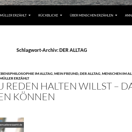
MÜLLER ERZÄHLT
RÜCKBLICKE
ÜBER MENSCHEN ERZÄHLEN
ANN
Schlagwort-Archiv: DER ALLTAG
EBENSPHILOSOPHIE IM ALLTAG
,
MEIN FREUND, DER ALLTAG
,
MENSCHEN IM AL
MÜLLER ERZÄHLT
 REDEN HALTEN WILLST – D
BEN KÖNNEN