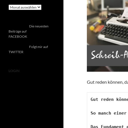
Archiv
Die neuesten
Beiträge auf
FACEBOOK
Folgt mir auf
TWITTER
LOGIN
Gut reden können, da
Gut reden könn
So manch einer
Das Fundament 