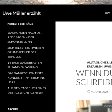
Uwe Müller erzählt
UWE 
NEUESTE BEITRÄGE
WAS KUNDEN NACH DER
REDE SAGEN – DER
SCHÖNSTE LOHN
SICH SELBST MOTIVIEREN –
GRUNDPFEILER DES
ERFOLGS
ALLTÄGLICHES
,
L
14 TAGE WASSERFASTEN –
ERZÄHLEN
,
UWE 
ZUSAMMENFASSUNG
WENN DU
DAS DANKESCHÖN EINES
KUNDEN TRIFFT MICH INS
SCHREI
HERZ
AUS DEM TAGEBUCH EINES
9. JUNI 2026
ÜBERGEWICHTIGEN (15)
ARCHIV