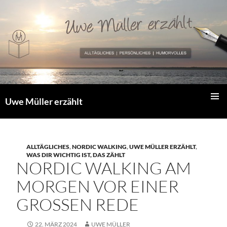
Zum
Inhalt
springen
Uwe Müller erzählt
PRIMÄR
MENÜ
ALLTÄGLICHES
,
NORDIC WALKING
,
UWE MÜLLER ERZÄHLT
,
WAS DIR WICHTIG IST, DAS ZÄHLT
NORDIC WALKING AM
MORGEN VOR EINER
GROSSEN REDE
22. MÄRZ 2024
UWE MÜLLER