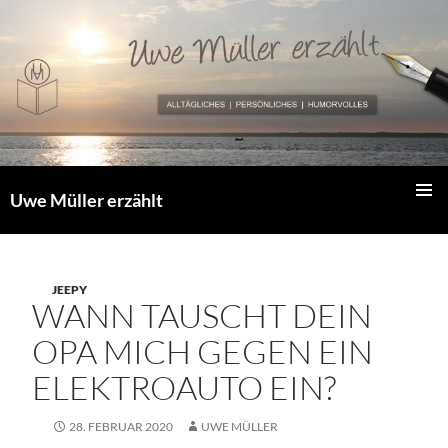
Zum
Inhalt
springen
Uwe Müller erzählt
PRIMÄR
MENÜ
JEEPY
WANN TAUSCHT DEIN
OPA MICH GEGEN EIN
ELEKTROAUTO EIN?
28. FEBRUAR 2020
UWE MÜLLER