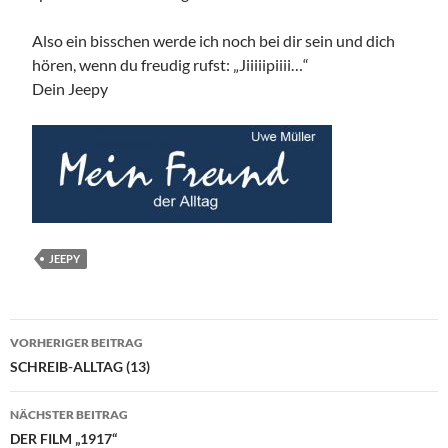
Also ein bisschen werde ich noch bei dir sein und dich
hören, wenn du freudig rufst: „Jiiiiipiiii…“
Dein Jeepy
JEEPY
Beitragsnavigation
VORHERIGER BEITRAG
SCHREIB-ALLTAG (13)
NÄCHSTER BEITRAG
DER FILM „1917“