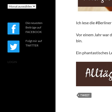
Archiv
Ich lese die #Berline
Die neuesten
Beiträge auf
FACEBOOK
Vor einem Jahr war da
bin.
Folgt mir auf
TWITTER
Ein phantastisches L
LOGIN
TWEET