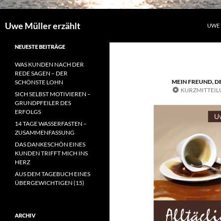
Uwe Müller erzählt
UWE 
NEUESTE BEITRÄGE
WAS KUNDEN NACH DER
REDE SAGEN – DER
MEIN FREUND, D
SCHÖNSTE LOHN
KURZMITTEI
SICH SELBST MOTIVIEREN –
GRUNDPFEILER DES
ERFOLGS
14 TAGE WASSERFASTEN –
ZUSAMMENFASSUNG
DAS DANKESCHÖN EINES
KUNDEN TRIFFT MICH INS
HERZ
AUS DEM TAGEBUCH EINES
ÜBERGEWICHTIGEN (15)
ARCHIV