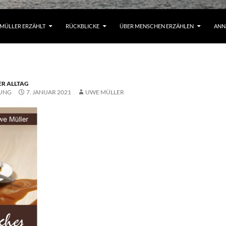
MÜLLER ERZÄHLT
RÜCKBLICKE
ÜBER MENSCHEN ERZÄHLEN
ANN
ER ALLTAG
LUNG
7. JANUAR 2021
UWE MÜLLER