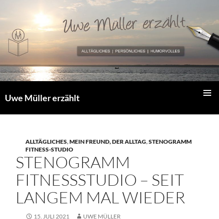
Zum
Inhalt
springen
Uwe Müller erzählt
PRIMÄR
MENÜ
ALLTÄGLICHES
,
MEIN FREUND, DER ALLTAG
,
STENOGRAMM
FITNESS-STUDIO
STENOGRAMM
FITNESSSTUDIO – SEIT
LANGEM MAL WIEDER
15. JULI 2021
UWE MÜLLER