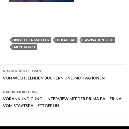
#BIBELLESENIMALLTAG
DER ALLTAG
FASZINATION BIBEL
MEIN FREUND
Beitragsnavigation
VORHERIGER BEITRAG
VON WECHSELNDEN BÜCHERN UND MOTIVATIONEN
NÄCHSTER BEITRAG
VORANKÜNDIGUNG – INTERVIEW MIT DER PRIMA BALLERINA
VOM STAATSBALLETT BERLIN