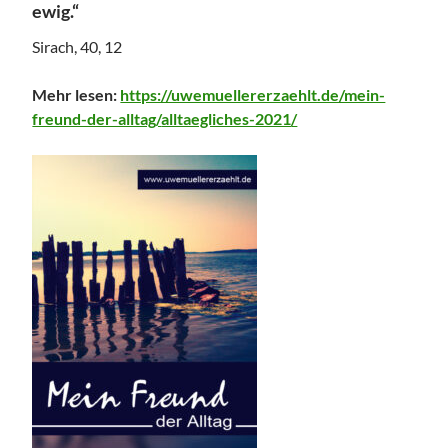
ewig.“
Sirach, 40, 12
Mehr lesen:
https://uwemuellererzaehlt.de/mein-
freund-der-alltag/
alltaegliches-2021
/
‎