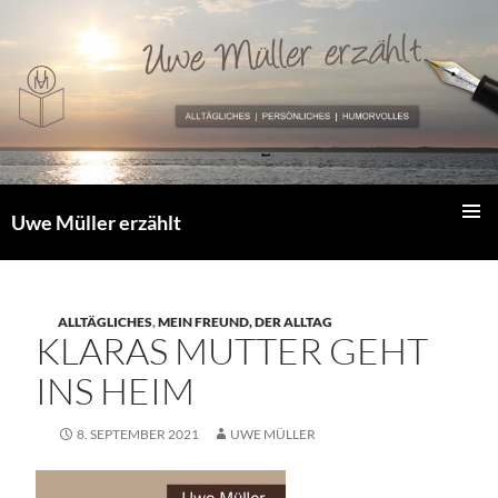
Zum
Inhalt
springen
Uwe Müller erzählt
PRIMÄR
MENÜ
ALLTÄGLICHES
,
MEIN FREUND, DER ALLTAG
KLARAS MUTTER GEHT
INS HEIM
8. SEPTEMBER 2021
UWE MÜLLER