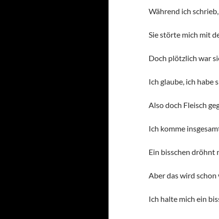
Während ich schrieb,
Sie störte mich mit d
Doch plötzlich war s
Ich glaube, ich habe s
Also doch Fleisch geg
Ich komme insgesamt 
Ein bisschen dröhnt 
Aber das wird schon 
Ich halte mich ein bi