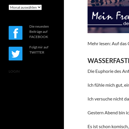
Archiv
Die neuesten
Beiträge auf
FACEBOOK
Mehr lesen: Auf das 
Folgt mir auf
TWITTER
WASSERFASTE
Die Euphorie des Anfa
LOGIN
Ich fühle mich gut, ei
Ich versuche nicht da
Gestern Abend bin ic
Es ist schon komisch,