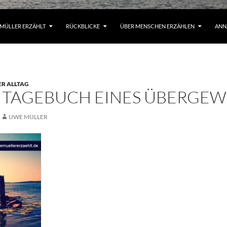
MÜLLER ERZÄHLT
RÜCKBLICKE
ÜBER MENSCHEN ERZÄHLEN
ANN
ER ALLTAG
 TAGEBUCH EINES ÜBERGEWI
UWE MÜLLER