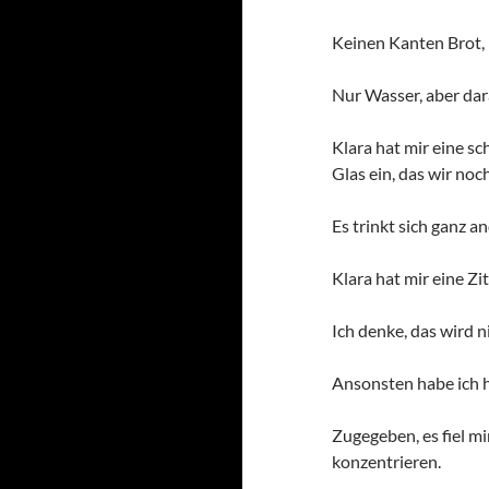
Keinen Kanten Brot, 
Nur Wasser, aber dar
Klara hat mir eine sc
Glas ein, das wir n
Es trinkt sich ganz a
Klara hat mir eine Z
Ich denke, das wird n
Ansonsten habe ich h
Zugegeben, es fiel mi
konzentrieren.