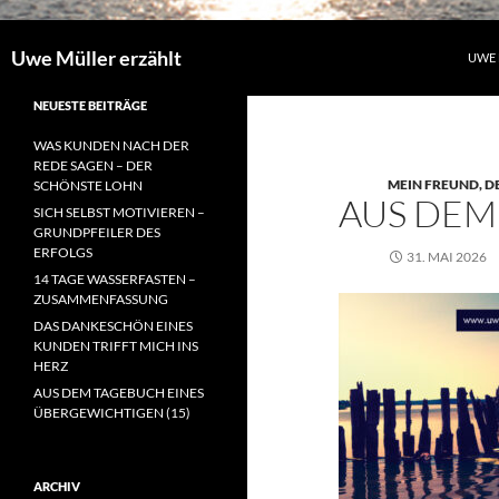
Uwe Müller erzählt
UWE 
NEUESTE BEITRÄGE
WAS KUNDEN NACH DER
REDE SAGEN – DER
MEIN FREUND, D
SCHÖNSTE LOHN
AUS DEM
SICH SELBST MOTIVIEREN –
GRUNDPFEILER DES
ERFOLGS
31. MAI 2026
14 TAGE WASSERFASTEN –
ZUSAMMENFASSUNG
DAS DANKESCHÖN EINES
KUNDEN TRIFFT MICH INS
HERZ
AUS DEM TAGEBUCH EINES
ÜBERGEWICHTIGEN (15)
ARCHIV