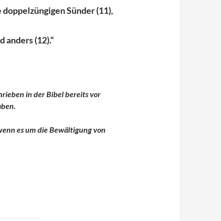
e doppelzüngigen Sünder (11),
d anders (12).“
rieben in der Bibel bereits vor
aben.
, wenn es um die Bewältigung von