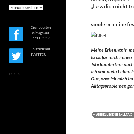
„Lass dich nicht 
Archiv
sondern bleibe fes
Die neuesten
Beiträge auf
FACEBOOK
Folgt mir auf
Meine Erkenntnis, me
TWITTER
Es ist für mich immer
Jahrhunderten- auch h
Ich war mein Leben la
LOGIN
Gut, dass ich mich i
Alltagsproblemen geh
#BIBELLESENIMALLTAG