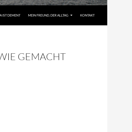
A IST DEMENT
MEIN FREUND, DER ALLTAG
KONTAKT
– WIE GEMACHT