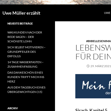
Uwe Müller erzählt
UWE 
NEUESTE BEITRÄGE
WAS KUNDEN NACH DER
REDE SAGEN – DER
#BIBELLESENIMA
SCHÖNSTE LOHN
LEBENSW
SICH SELBST MOTIVIEREN –
GRUNDPFEILER DES
FÜR DEIN
ERFOLGS
14 TAGE WASSERFASTEN –
29. MÄRZ 2021
ZUSAMMENFASSUNG
DAS DANKESCHÖN EINES
KUNDEN TRIFFT MICH INS
HERZ
AUS DEM TAGEBUCH EINES
ÜBERGEWICHTIGEN (15)
ARCHIV
Sirach, Kapitel 5