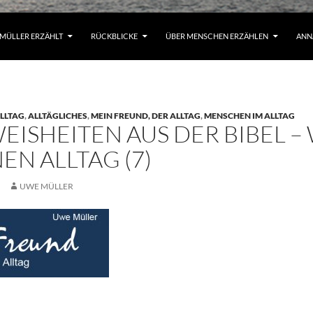
MÜLLER ERZÄHLT
RÜCKBLICKE
ÜBER MENSCHEN ERZÄHLEN
ANN
LLTAG
,
ALLTÄGLICHES
,
MEIN FREUND, DER ALLTAG
,
MENSCHEN IM ALLTAG
EISHEITEN AUS DER BIBEL 
EN ALLTAG (7)
UWE MÜLLER