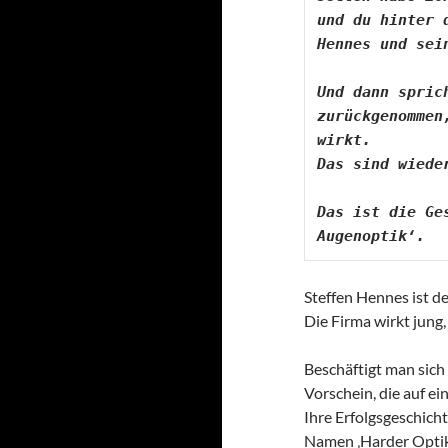
und du hinter 
Hennes und sei
Und dann spric
zurückgenommen
wirkt. 

Das sind wiede
Das ist die Ge
Augenoptik‘.
Steffen Hennes ist d
Die Firma wirkt jung,
Beschäftigt man sich
Vorschein, die auf ei
Ihre Erfolgsgeschich
Namen ‚Harder Optik