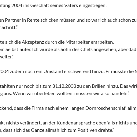
nfang 2004 ins Geschäft seines Vaters eingestiegen.
n Partner in Rente schicken müssen und so war ich auch schon zu d
Schritt.“
e sich die Akzeptanz durch die Mitarbeiter erarbeiten.
ein Selbstläufer. Ich wurde als Sohn des Chefs angesehen, aber da
eiter.“
004 zudem noch ein Umstand erschwerend hinzu. Er musste die Mi
ahlten nur noch bis zum 31.12.2003 zu den Brillen hinzu. Das wirkt
 aus. Wenn wir überleben wollten, mussten wir also handeln.“
ickend, dass die Firma nach einem ‚langen Dornröschenschlaf‘ all
t nichts verändert, an der Kundenansprache ebenfalls nichts un
, dass sich das Ganze allmählich zum Positiven drehte.“