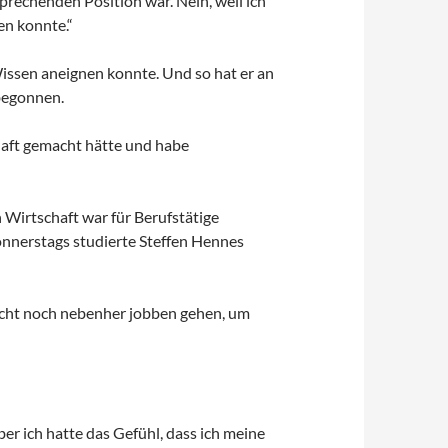
prechenden Position war. Nein, weil ich
en konnte.“
issen aneignen konnte. Und so hat er an
begonnen.
haft gemacht hätte und habe
n Wirtschaft war für Berufstätige
onnerstags studierte Steffen Hennes
nicht noch nebenher jobben gehen, um
er ich hatte das Gefühl, dass ich meine