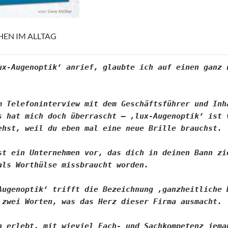
HEN IM ALLTAG
ux-Augenoptik‘ anrief, glaubte ich auf einen ganz n
m Telefoninterview mit dem Geschäftsführer und Inha
s hat mich doch überrascht – ‚lux-Augenoptik‘ ist v
ehst, weil du eben mal eine neue Brille brauchst. 

st ein Unternehmen vor, das dich in deinen Bann zie
als Worthülse missbraucht worden. 

Augenoptik‘ trifft die Bezeichnung ‚ganzheitliche B
 zwei Worten, was das Herz dieser Firma ausmacht.
h erlebt, mit wieviel Fach- und Sachkompetenz jeman