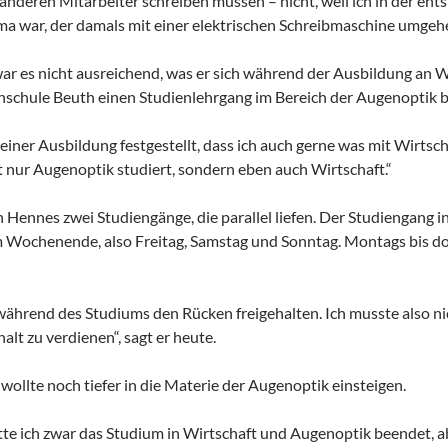
anderen Mitarbeiter schreiben müssen – nicht, weil ich in der ents
irma war, der damals mit einer elektrischen Schreibmaschine umgeh
ar es nicht ausreichend, was er sich während der Ausbildung an W
hschule Beuth einen Studienlehrgang im Bereich der Augenoptik 
iner Ausbildung festgestellt, dass ich auch gerne was mit Wirtsc
nur Augenoptik studiert, sondern eben auch Wirtschaft.“
 Hennes zwei Studiengänge, die parallel liefen. Der Studiengang i
m Wochenende, also Freitag, Samstag und Sonntag. Montags bis d
während des Studiums den Rücken freigehalten. Ich musste also 
lt zu verdienen“, sagt er heute.
wollte noch tiefer in die Materie der Augenoptik einsteigen.
tte ich zwar das Studium in Wirtschaft und Augenoptik beendet, ab