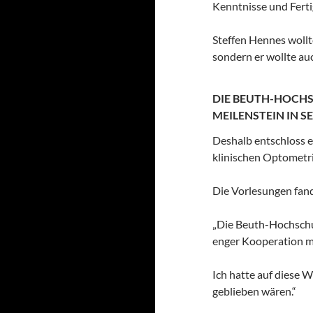
Kenntnisse und Ferti
Steffen Hennes wollte
sondern er wollte au
DIE BEUTH-HOCHS
MEILENSTEIN IN 
Deshalb entschloss e
klinischen Optometrie
Die Vorlesungen fand
„Die Beuth-Hochschul
enger Kooperation mi
Ich hatte auf diese 
geblieben wären.“