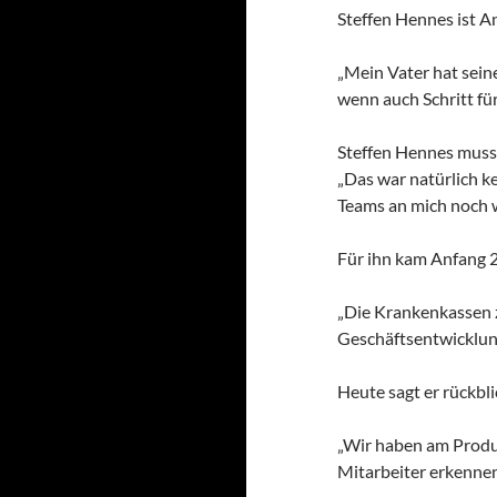
Steffen Hennes ist A
„Mein Vater hat seine
wenn auch Schritt für 
Steffen Hennes musst
„Das war natürlich k
Teams an mich noch w
Für ihn kam Anfang 2
„Die Krankenkassen z
Geschäftsentwicklung
Heute sagt er rückbl
„Wir haben am Produk
Mitarbeiter erkennen