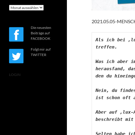
Archiv
2021.05.05-MENSC
Die neuesten
Beiträge auf
FACEBOOK
Als ich bei ‚l
treffen. 

Folgt mir auf
TWITTER
Was ich aber i
herausfand, da
LOGIN
den du hineing
Nein, du finde
ist schon oft 
Aber auf ‚lux-
beschreibt mit
Selten habe ic