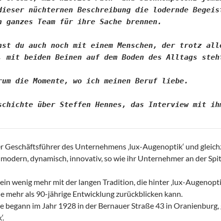
dieser nüchternen Beschreibung die lodernde Begeist
n ganzes Team für ihre Sache brennen.
hst du auch noch mit einem Menschen, der trotz alle
, mit beiden Beinen auf dem Boden des Alltags steht
rum die Momente, wo ich meinen Beruf liebe. 

schichte über Steffen Hennes, das Interview mit ih
er Geschäftsführer des Unternehmens ‚lux-Augenoptik‘ und gleichze
 modern, dynamisch, innovativ, so wie ihr Unternehmer an der Spit
 ein wenig mehr mit der langen Tradition, die hinter ‚lux-Augenopt
ne mehr als 90-jährige Entwicklung zurückblicken kann.
te begann im Jahr 1928 in der Bernauer Straße 43 in Oranienburg
‘.