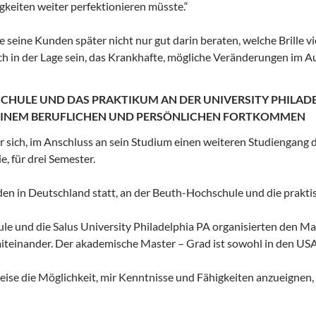
gkeiten weiter perfektionieren müsste.“
 seine Kunden später nicht nur gut darin beraten, welche Brille vi
ch in der Lage sein, das Krankhafte, mögliche Veränderungen im A
CHULE UND DAS PRAKTIKUM AN DER UNIVERSITY PHILADEL
SEINEM BERUFLICHEN UND PERSÖNLICHEN FORTKOMMEN
r sich, im Anschluss an sein Studium einen weiteren Studiengan
, für drei Semester.
en in Deutschland statt, an der Beuth-Hochschule und die praktis
e und die Salus University Philadelphia PA organisierten den Ma
teinander. Der akademische Master – Grad ist sowohl in den USA 
Weise die Möglichkeit, mir Kenntnisse und Fähigkeiten anzueignen,