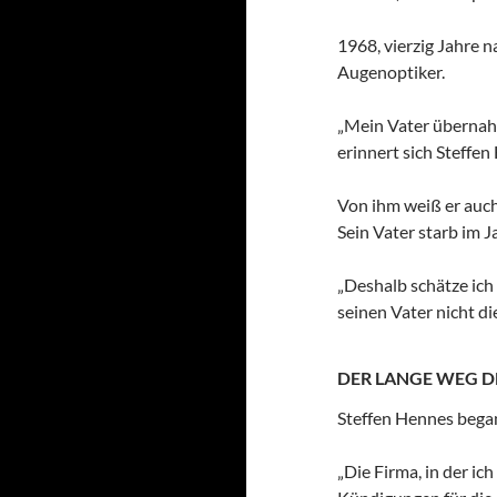
1968, vierzig Jahre 
Augenoptiker.
„Mein Vater übernah
erinnert sich Steffen
Von ihm weiß er auch
Sein Vater starb im J
„Deshalb schätze ich
seinen Vater nicht di
DER LANGE WEG D
Steffen Hennes began
„Die Firma, in der i