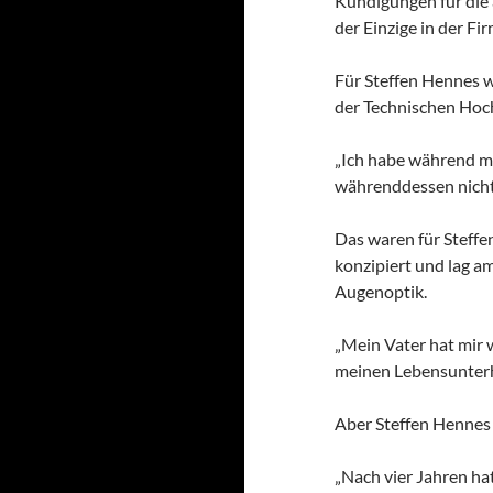
Kündigungen für die 
der Einzige in der F
Für Steffen Hennes w
der Technischen Hoc
„Ich habe während me
währenddessen nicht 
Das waren für Steffen
konzipiert und lag a
Augenoptik.
„Mein Vater hat mir 
meinen Lebensunterha
Aber Steffen Hennes 
„Nach vier Jahren ha