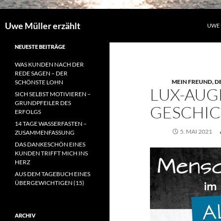
Uwe Müller erzählt
UWE 
NEUESTE BEITRÄGE
WAS KUNDEN NACH DER
REDE SAGEN – DER
MEIN FREUND, D
SCHÖNSTE LOHN
LUX-AUG
SICH SELBST MOTIVIEREN –
GRUNDPFEILER DES
GESCHI
ERFOLGS
14 TAGE WASSERFASTEN –
5. MAI 2021
ZUSAMMENFASSUNG
DAS DANKESCHÖN EINES
KUNDEN TRIFFT MICH INS
HERZ
AUS DEM TAGEBUCH EINES
ÜBERGEWICHTIGEN (15)
ARCHIV