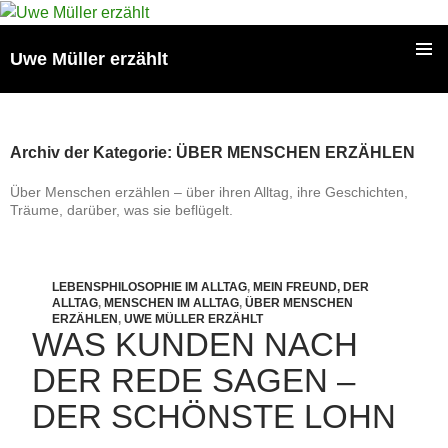
Zum
Inhalt
Uwe Müller erzählt
springen
PRIMÄR
MENÜ
Archiv der Kategorie: ÜBER MENSCHEN ERZÄHLEN
Über Menschen erzählen – über ihren Alltag, ihre Geschichten,
Träume, darüber, was sie beflügelt.
LEBENSPHILOSOPHIE IM ALLTAG
,
MEIN FREUND, DER
ALLTAG
,
MENSCHEN IM ALLTAG
,
ÜBER MENSCHEN
ERZÄHLEN
,
UWE MÜLLER ERZÄHLT
WAS KUNDEN NACH
DER REDE SAGEN –
DER SCHÖNSTE LOHN