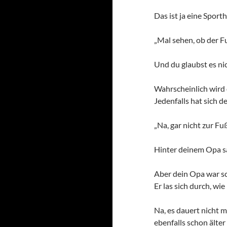
Das ist ja eine Sporth
„Mal sehen, ob der Fu
Und du glaubst es ni
Wahrscheinlich wird 
Jedenfalls hat sich d
„Na, gar nicht zur F
Hinter deinem Opa saß
Aber dein Opa war s
Er las sich durch, w
Na, es dauert nicht 
ebenfalls schon älte