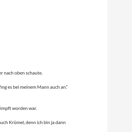
er nach oben schaute.
 fing es bei meinem Mann auch an.“
geimpft worden war.
auch Krümel, denn ich bin ja dann