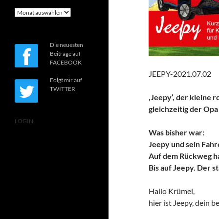
Archiv
Die neuesten
Beiträge auf
FACEBOOK
JEEPY-2021.07.02
Folgt mir auf
TWITTER
‚Jeepy‘, der kleine 
gleichzeitig der Opa
LOGIN
Was bisher war:
Jeepy und sein Fah
Auf dem Rückweg hab
Bis auf Jeepy. Der s
Hallo Krümel,
hier ist Jeepy, dein b