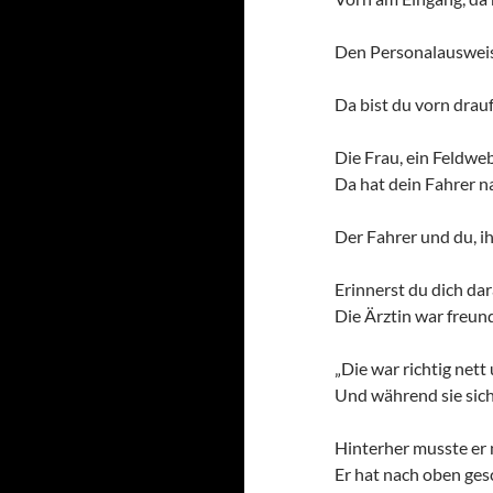
Den Personalausweis 
Da bist du vorn drau
Die Frau, ein Feldwe
Da hat dein Fahrer na
Der Fahrer und du, ih
Erinnerst du dich dar
Die Ärztin war freun
„Die war richtig nett 
Und während sie sich 
Hinterher musste er 
Er hat nach oben ges