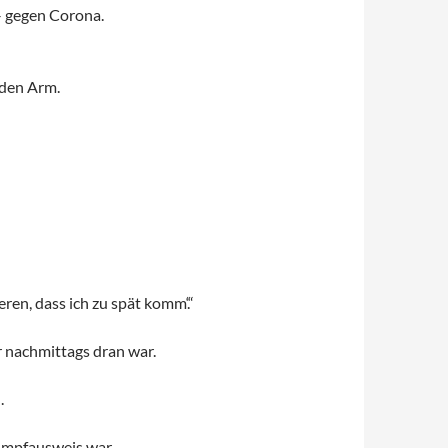
 – gegen Corona.
 den Arm.
eren, dass ich zu spät komm‘.“
r nachmittags dran war.
.
 Impfausweis war.