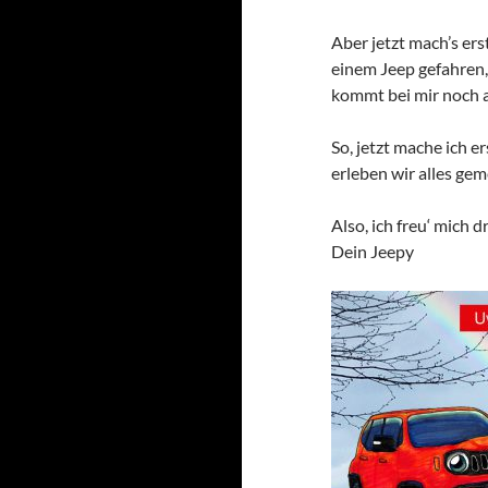
Aber jetzt mach’s er
einem Jeep gefahren, 
kommt bei mir noch a
So, jetzt mache ich e
erleben wir alles gem
Also, ich freu‘ mich dr
Dein Jeepy