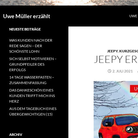
Uwe Müller erzählt
UWE 
NEUESTE BEITRÄGE
WAS KUNDEN NACH DER
REDE SAGEN – DER
JEEPY
,
KURZGES
SCHÖNSTE LOHN
JEEPY E
SICH SELBST MOTIVIEREN –
GRUNDPFEILER DES
ERFOLGS
2. JULI 2021
14 TAGE WASSERFASTEN –
ZUSAMMENFASSUNG
DAS DANKESCHÖN EINES
KUNDEN TRIFFT MICH INS
HERZ
AUS DEM TAGEBUCH EINES
ÜBERGEWICHTIGEN (15)
ARCHIV