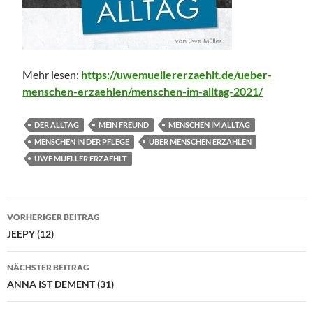
Mehr lesen:
https://uwemuellererzaehlt.de/ueber-
menschen-erzaehlen/menschen-im-alltag-2021/
DER ALLTAG
MEIN FREUND
MENSCHEN IM ALLTAG
MENSCHEN IN DER PFLEGE
ÜBER MENSCHEN ERZÄHLEN
UWE MUELLER ERZAEHLT
Beitragsnavigation
VORHERIGER BEITRAG
JEEPY (12)
NÄCHSTER BEITRAG
ANNA IST DEMENT (31)