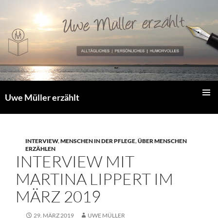
Zum
Inhalt
springen
Uwe Müller erzählt
PRIMÄR
MENÜ
INTERVIEW
,
MENSCHEN IN DER PFLEGE
,
ÜBER MENSCHEN
ERZÄHLEN
INTERVIEW MIT
MARTINA LIPPERT IM
MÄRZ 2019
29. MÄRZ 2019
UWE MÜLLER