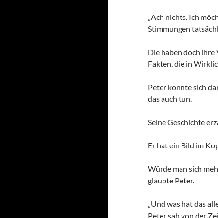
„Ach nichts. Ich mö
Stimmungen tatsächl
Die haben doch ihre 
Fakten, die in Wirkli
Peter konnte sich dar
das auch tun.
Seine Geschichte erzä
Er hat ein Bild im Ko
Würde man sich mehr 
glaubte Peter.
„Und was hat das alle
Peter sah von der Zei