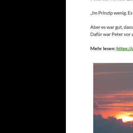
„Im Prinzip wenig. Es
Aber es war gut, das
Dafür war Peter vor 
Mehr lesen:
https:/