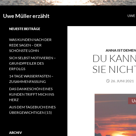
Uwe Müller erzählt
UWE 
NEUESTE BEITRÄGE
WAS KUNDEN NACH DER
REDE SAGEN – DER
ANNA IST DEMEN
SCHÖNSTE LOHN
DU KANN
SICH SELBST MOTIVIEREN –
GRUNDPFEILER DES
SIE NIC
ERFOLGS
14 TAGE WASSERFASTEN –
26. JUNI 2021
ZUSAMMENFASSUNG
DAS DANKESCHÖN EINES
KUNDEN TRIFFT MICH INS
HERZ
AUS DEM TAGEBUCH EINES
ÜBERGEWICHTIGEN (15)
ARCHIV