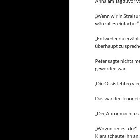
Anna am Tag zuvor vo
„Wenn wir in Strals
wäre alles einfacher“
„Entweder du erzähls
überhaupt zu sprech
Peter sagte nichts me
geworden war.
‚Die Ossis lebten vie
Das war der Tenor ein
„Der Autor macht es 
„Wovon redest du?“
Klara schaute ihn an.