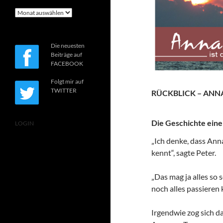
Archiv
Die neuesten
Beiträge auf
FACEBOOK
Folgt mir auf
TWITTER
RÜCKBLICK – ANNA
Die Geschichte eine
LOGIN
„Ich denke, dass Ann
kennt“, sagte Peter.
„Das mag ja alles so
noch alles passieren 
Irgendwie zog sich 