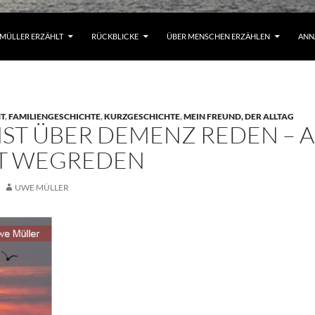
MÜLLER ERZÄHLT
RÜCKBLICKE
ÜBER MENSCHEN ERZÄHLEN
ANN
T
,
FAMILIENGESCHICHTE
,
KURZGESCHICHTE
,
MEIN FREUND, DER ALLTAG
ST ÜBER DEMENZ REDEN – 
HT WEGREDEN
UWE MÜLLER