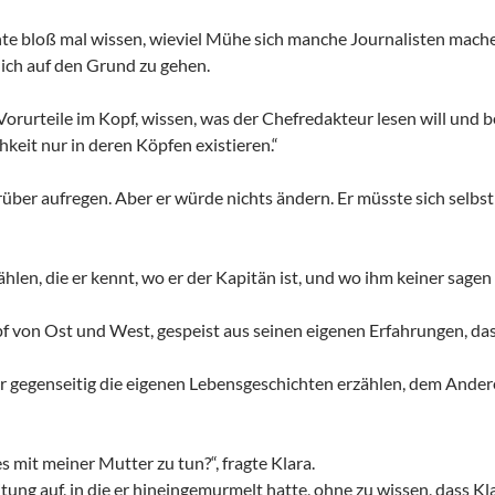
chte bloß mal wissen, wieviel Mühe sich manche Journalisten ma
ich auf den Grund zu gehen.
Vorurteile im Kopf, wissen, was der Chefredakteur lesen will un
chkeit nur in deren Köpfen existieren.“
über aufregen. Aber er würde nichts ändern. Er müsste sich selbst 
hlen, die er kennt, wo er der Kapitän ist, und wo ihm keiner sagen
pf von Ost und West, gespeist aus seinen eigenen Erfahrungen, das
gegenseitig die eigenen Lebensgeschichten erzählen, dem Anderen
s mit meiner Mutter zu tun?“, fragte Klara.
tung auf, in die er hineingemurmelt hatte, ohne zu wissen, dass Kl