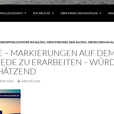
MÜLLER ERZÄHLT
RÜCKBLICKE
ÜBER MENSCHEN ERZÄHLEN
ANN
EBENSPHILOSOPHIE IM ALLTAG
,
MEIN FREUND, DER ALLTAG
,
MENSCHEN IM AL
T
E – MARKIERUNGEN AUF DEM
EDE ZU ERARBEITEN – WÜR
HÄTZEND
 JUNI 2026
UWE MÜLLER