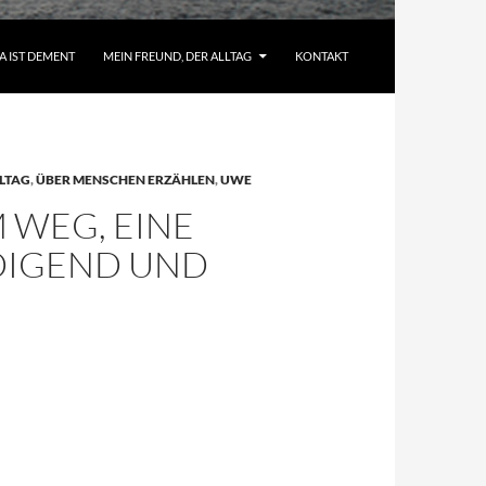
A IST DEMENT
MEIN FREUND, DER ALLTAG
KONTAKT
LTAG
,
ÜBER MENSCHEN ERZÄHLEN
,
UWE
 WEG, EINE
DIGEND UND