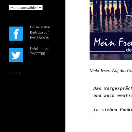
Archiv
Die neuesten
Beiträge auf
FACEBOOK
Folgt mir auf
TWITTER
Mehr lesen: Auf das Co
LOGIN
Das Vorgespräc
und auch emoti
In sieben Punk