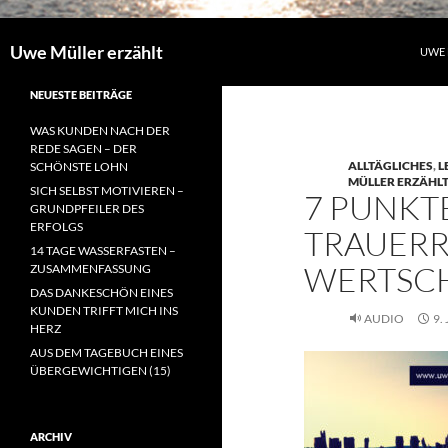
Uwe Müller erzählt
UWE 
NEUESTE BEITRÄGE
WAS KUNDEN NACH DER
REDE SAGEN – DER
ALLTÄGLICHES
,
L
SCHÖNSTE LOHN
MÜLLER ERZÄHL
SICH SELBST MOTIVIEREN –
7 PUNKT
GRUNDPFEILER DES
ERFOLGS
TRAUERR
14 TAGE WASSERFASTEN –
WERTSC
ZUSAMMENFASSUNG
DAS DANKESCHÖN EINES
KUNDEN TRIFFT MICH INS
AUDIO
9.
HERZ
AUS DEM TAGEBUCH EINES
ÜBERGEWICHTIGEN (15)
ARCHIV