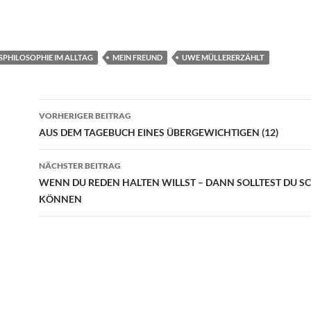
SPHILOSOPHIE IM ALLTAG
MEIN FREUND
UWE MÜLLERERZÄHLT
Beitragsnavigation
VORHERIGER BEITRAG
AUS DEM TAGEBUCH EINES ÜBERGEWICHTIGEN (12)
NÄCHSTER BEITRAG
WENN DU REDEN HALTEN WILLST – DANN SOLLTEST DU S
KÖNNEN