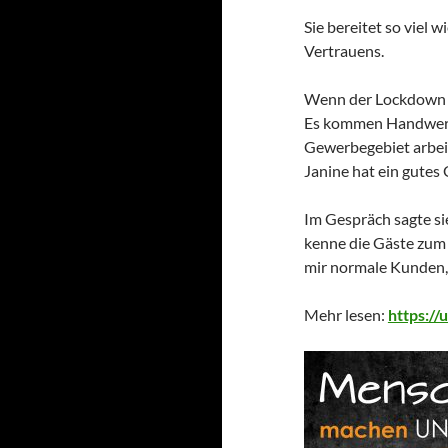
Sie bereitet so viel 
Vertrauens.
Wenn der Lockdown vo
Es kommen Handwerke
Gewerbegebiet arbei
Janine hat ein gutes 
Im Gespräch sagte sie
kenne die Gäste zum 
mir normale Kunden, 
Mehr lesen:
https:/