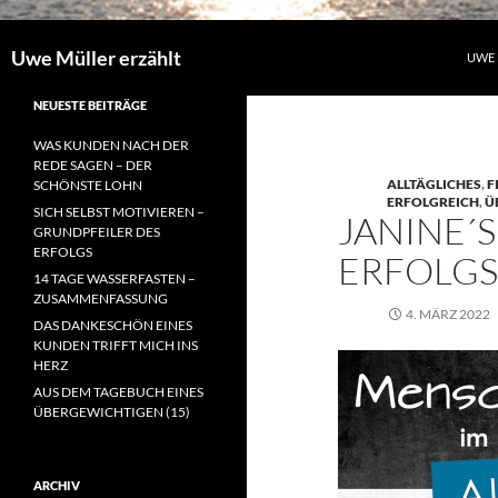
Uwe Müller erzählt
UWE 
NEUESTE BEITRÄGE
WAS KUNDEN NACH DER
REDE SAGEN – DER
ALLTÄGLICHES
,
F
SCHÖNSTE LOHN
ERFOLGREICH
,
Ü
SICH SELBST MOTIVIEREN –
JANINE´S
GRUNDPFEILER DES
ERFOLGS
ERFOLG
14 TAGE WASSERFASTEN –
ZUSAMMENFASSUNG
4. MÄRZ 2022
DAS DANKESCHÖN EINES
KUNDEN TRIFFT MICH INS
HERZ
AUS DEM TAGEBUCH EINES
ÜBERGEWICHTIGEN (15)
ARCHIV