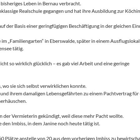
 bisheriges Leben in Bernau verbracht.
ehnklassige Realschule gegangen und hat ihre Ausbildung zur Köchin
uf der Basis einer geringfügigen Beschäftigung in der gleichen Ein
im „Familiengarten“ in Eberswalde, später in einem Ausflugslokal 
nsee tätig.
icht so wirklich glücklich – es gab viel Arbeit und eine geringe
, wo sie sich selbst verwirklichen konnte.
hr und ihrem damaligen Lebensgefährten zu einem Pachtvertrag für
nerhäuschen.
n der Vermieterin gekündigt, weil diese mehr Pacht wollte.
den Imbiss, in dem Janine noch heute tätig ist.
 60 Plätze anstelle von 20 aus dem vorherigen Imbiss zu bewirtscha