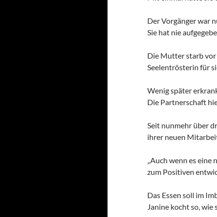
Der Vorgänger war nu
Sie hat nie aufgegebe
Die Mutter starb vor
Seelentrösterin für si
Wenig später erkrankt
Die Partnerschaft hie
Seit nunmehr über dre
ihrer neuen Mitarbeit
„Auch wenn es eine n
zum Positiven entwick
Das Essen soll im Im
Janine kocht so, wie 