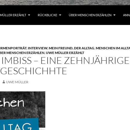
MÜLLER ERZÄHLT
RÜCKBLICKE
ÜBER MENSCHEN ERZÄHLEN
ANN
IRMENPORTRÄT
,
INTERVIEW
,
MEIN FREUND, DER ALLTAG
,
MENSCHEN IM ALLT
BER MENSCHEN ERZÄHLEN
,
UWE MÜLLER ERZÄHLT
 IMBISS – EINE ZEHNJÄHRIGE
SGESCHICHHTE
UWE MÜLLER