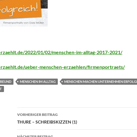
erzaehlt.de/2022/01/02/menschen-im-alltag-2017-2021/
erzaehlt.de/ueber-menschen-erzaehlen/firmenportraets/
FREUND
MENSCHEN IM ALLTAG
MENSCHEN MACHEN UNTERNEHMEN ERFOLG
T
Beitragsnavigation
VORHERIGER BEITRAG
THURE – SCHREIBSKIZZEN (1)
NÄCHSTER BEITRAG