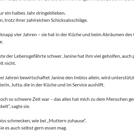
r ein halbes Jahr dringeblieben.
n, trotz ihrer zahlreichen Schicksalsschläge.
 knapp vier Jahren – sie hat in der Küche und beim Abräumen des G
e.
e der Lebensgefährte schwer. Janine hat ihm viel geholfen, auch p
lt nicht.
i Jahren bewirtschaftet Janine den Imbiss allein, wird unterstütz
erin, Jutta, die in der Küche und im Service aushilft.
och so schwere Zeit war – das alles hat mich zu dem Menschen gem
elt“, sagte sie.
biss schmecken, wie bei „Muttern zuhause“.
sie es auch selbst gern essen mag.