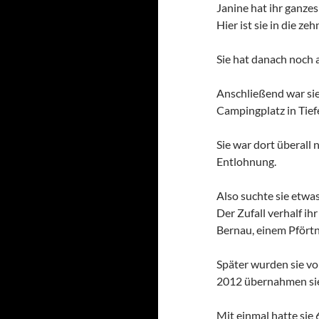
Janine hat ihr ganzes
Hier ist sie in die z
Sie hat danach noch a
Anschließend war sie 
Campingplatz in Tiefe
Sie war dort überall n
Entlohnung.
Also suchte sie etwas
Der Zufall verhalf i
Bernau, einem Pfört
Später wurden sie vo
2012 übernahmen sie 
Mit einmal hatte sie