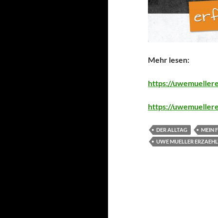
Mehr lesen:
https://uwemueller
https://uwemueller
DER ALLTAG
MEIN 
UWE MUELLER ERZAEHL