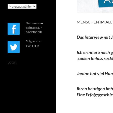
Archiv
MENSCHEN IM ALLT
Die neuesten
Beiträge auf
FACEBOOK
Das Interview mit J
Folgt mir auf
TWITTER
Ich erinnere mich 
‚coolen Imbiss rockt
LOGIN
Janine hat viel Hum
Ihren heutigen Imbi
Eine Erfolgsgeschic