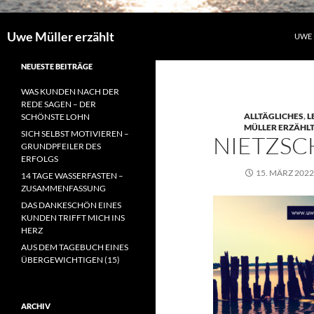
Uwe Müller erzählt
UWE 
NEUESTE BEITRÄGE
WAS KUNDEN NACH DER
REDE SAGEN – DER
ALLTÄGLICHES
,
L
SCHÖNSTE LOHN
MÜLLER ERZÄHL
SICH SELBST MOTIVIEREN –
NIETZSC
GRUNDPFEILER DES
ERFOLGS
15. MÄRZ 2022
14 TAGE WASSERFASTEN –
ZUSAMMENFASSUNG
DAS DANKESCHÖN EINES
KUNDEN TRIFFT MICH INS
HERZ
AUS DEM TAGEBUCH EINES
ÜBERGEWICHTIGEN (15)
ARCHIV