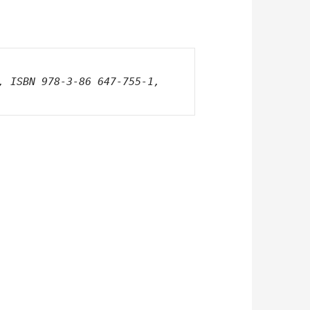
Friedrich Nietzsche, Gesammelte Werke, Anaconda Verlag GmbH Köln, ISBN 978-3-86 647-755-1, 