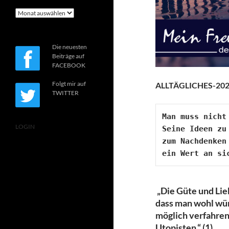
Archiv
Die neuesten
Beiträge auf
FACEBOOK
Folgt mir auf
ALLTÄGLICHES-202
TWITTER
Man muss nicht
LOGIN
Seine Ideen zu
zum Nachdenken
„Die Güte und Lie
dass man wohl wün
möglich verfahren
Utopisten.“ (1)