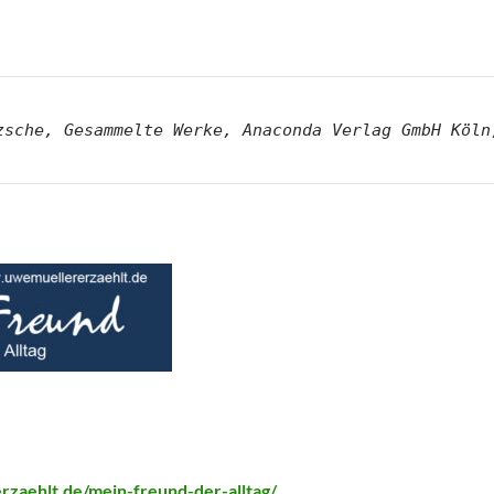
rzaehlt.de/
mein-freund-der-alltag
/
‎