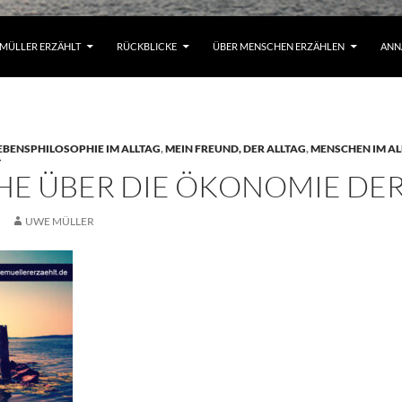
MÜLLER ERZÄHLT
RÜCKBLICKE
ÜBER MENSCHEN ERZÄHLEN
ANN
EBENSPHILOSOPHIE IM ALLTAG
,
MEIN FREUND, DER ALLTAG
,
MENSCHEN IM AL
T
HE ÜBER DIE ÖKONOMIE DE
UWE MÜLLER