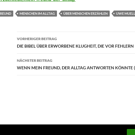
FREUND
MENSCHEN IM ALLTAG
ÜBER MENSCHEN ERZÄHLEN
UWE MUELL
Beitragsnavigation
VORHERIGER BEITRAG
DIE BIBEL ÜBER ERWORBENE KLUGHEIT, DIE VOR FEHLER
NÄCHSTER BEITRAG
WENN MEIN FREUND, DER ALLTAG ANTWORTEN KÖNNTE (