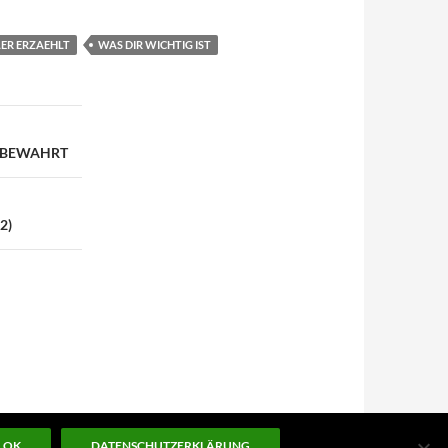
ER ERZAEHLT
WAS DIR WICHTIG IST
N BEWAHRT
2)
OK
DATENSCHUTZERKLÄRUNG