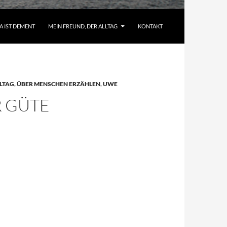
A IST DEMENT
MEIN FREUND, DER ALLTAG
KONTAKT
LTAG
,
ÜBER MENSCHEN ERZÄHLEN
,
UWE
R GÜTE