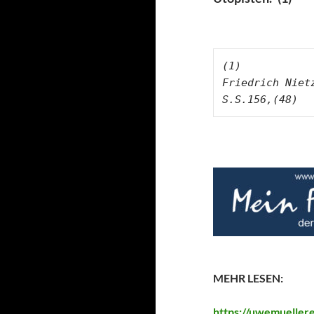
(1)

S.S.156,(48)
MEHR LESEN:
https://uwemuellere