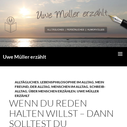
Zum
Inhalt
springen
Uwe Müller erzählt
PRIMÄR
MENÜ
ALLTÄGLICHES
,
LEBENSPHILOSOPHIE IM ALLTAG
,
MEIN
FREUND, DER ALLTAG
,
MENSCHEN IM ALLTAG
,
SCHREIB-
ALLTAG
,
ÜBER MENSCHEN ERZÄHLEN
,
UWE MÜLLER
ERZÄHLT
WENN DU REDEN
HALTEN WILLST – DANN
SOLLTEST DU