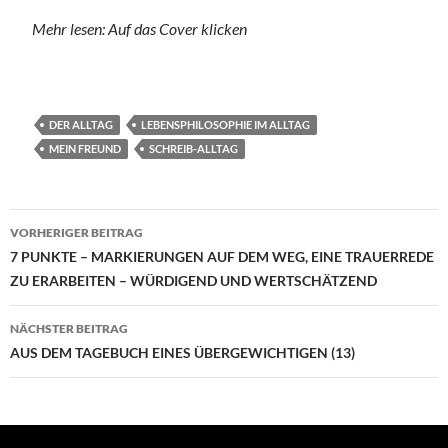
Mehr lesen: Auf das Cover klicken
DER ALLTAG
LEBENSPHILOSOPHIE IM ALLTAG
MEIN FREUND
SCHREIB-ALLTAG
Beitragsnavigation
VORHERIGER BEITRAG
7 PUNKTE – MARKIERUNGEN AUF DEM WEG, EINE TRAUERREDE
ZU ERARBEITEN – WÜRDIGEND UND WERTSCHÄTZEND
NÄCHSTER BEITRAG
AUS DEM TAGEBUCH EINES ÜBERGEWICHTIGEN (13)