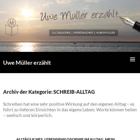
Zum
Inhalt
springen
Uwe Müller erzählt
PRIMÄR
MENÜ
Archiv der Kategorie: SCHREIB-ALLTAG
Schreiben hat eine sehr positive Wirkung auf den eigenen Alltag – es
führt zu tieferen Einsichten in das eigene Leben; Worte können heilen
– seelisch und körperlich.
ALLTÄGLICHES
,
LEBENSPHILOSOPHIE IM ALLTAG
,
MEIN