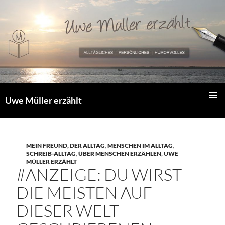
Zum
Inhalt
springen
Uwe Müller erzählt
PRIMÄR
MENÜ
MEIN FREUND, DER ALLTAG
,
MENSCHEN IM ALLTAG
,
SCHREIB-ALLTAG
,
ÜBER MENSCHEN ERZÄHLEN
,
UWE
MÜLLER ERZÄHLT
#ANZEIGE: DU WIRST
DIE MEISTEN AUF
DIESER WELT