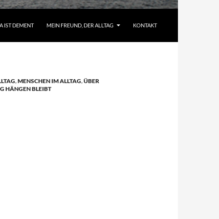
A IST DEMENT
MEIN FREUND, DER ALLTAG
KONTAKT
LLTAG
,
MENSCHEN IM ALLTAG
,
ÜBER
G HÄNGEN BLEIBT