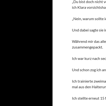
„Du bist doch nicht 
ich Klara vorsichtsha
„Nein, warum sollte ic
Und dabei sagte sie 
Während mir das alle
zusammengepackt.
Ich war kurz nach se
Und schon zog ich an
Ich trainierte zweim
mal aus den Halterun
Ich stellte erneut 15