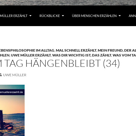
MÜLLER ERZÄHLT
RÜCKBLICKE
ÜBER MENSCHEN ERZÄHLEN
ANN
EBENSPHILOSOPHIE IM ALLTAG
,
MAL SCHNELL ERZÄHLT
,
MEIN FREUND, DER A
HLEN
,
UWE MÜLLER ERZÄHLT
,
WAS DIR WICHTIG IST, DAS ZÄHLT
,
WAS VOM TA
 TAG HÄNGENBLEIBT (34)
UWE MÜLLER