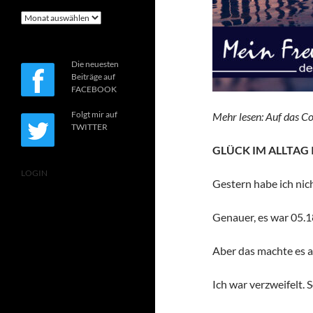
Archiv
Die neuesten
Beiträge auf
FACEBOOK
Folgt mir auf
Mehr lesen: Auf das Co
TWITTER
GLÜCK IM ALLTAG 
LOGIN
Gestern habe ich nic
Genauer, es war 05.1
Aber das machte es a
Ich war verzweifelt. 