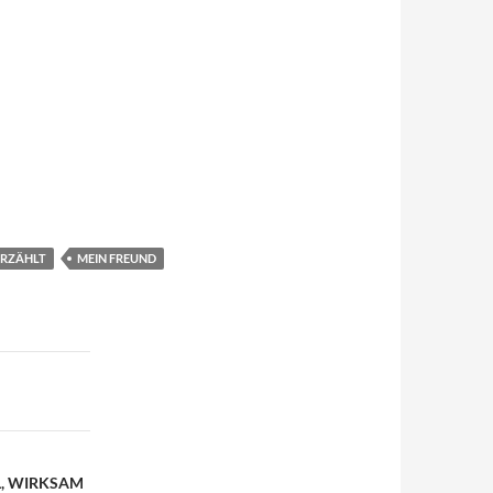
ERZÄHLT
MEIN FREUND
L, WIRKSAM