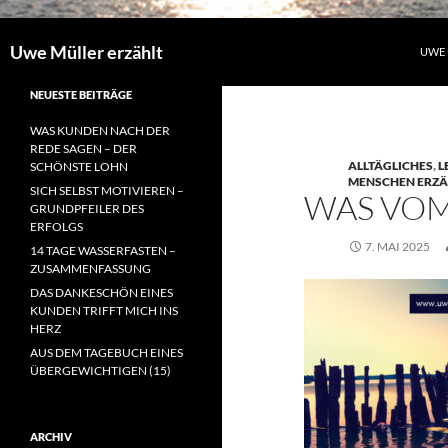
Uwe Müller erzählt
UWE 
NEUESTE BEITRÄGE
WAS KUNDEN NACH DER
REDE SAGEN – DER
ALLTÄGLICHES
,
L
SCHÖNSTE LOHN
MENSCHEN ERZÄ
SICH SELBST MOTIVIEREN –
WAS VOM
GRUNDPFEILER DES
ERFOLGS
7. MAI 2025
14 TAGE WASSERFASTEN –
ZUSAMMENFASSUNG
DAS DANKESCHÖN EINES
KUNDEN TRIFFT MICH INS
HERZ
AUS DEM TAGEBUCH EINES
ÜBERGEWICHTIGEN (15)
ARCHIV