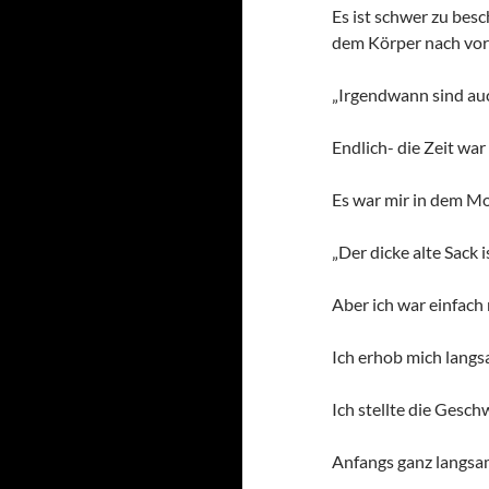
Es ist schwer zu besc
dem Körper nach vorn
„Irgendwann sind auc
Endlich- die Zeit war
Es war mir in dem Mo
„Der dicke alte Sack i
Aber ich war einfach 
Ich erhob mich langs
Ich stellte die Gesch
Anfangs ganz langsam