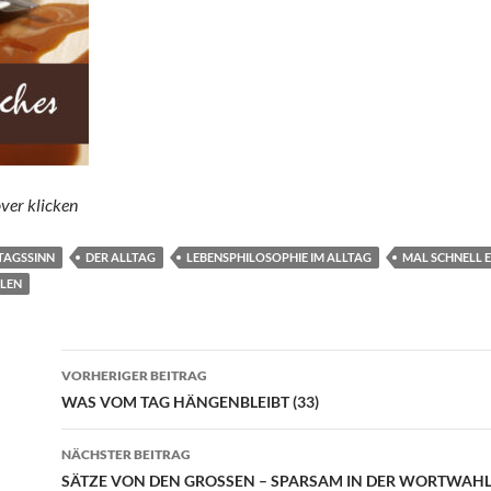
ver klicken
TAGSSINN
DER ALLTAG
LEBENSPHILOSOPHIE IM ALLTAG
MAL SCHNELL 
LEN
Beitragsnavigation
VORHERIGER BEITRAG
WAS VOM TAG HÄNGENBLEIBT (33)
NÄCHSTER BEITRAG
SÄTZE VON DEN GROSSEN – SPARSAM IN DER WORTWAH