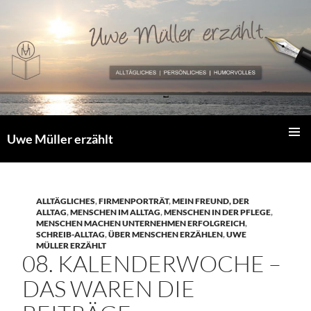
Zum
Inhalt
springen
Uwe Müller erzählt
PRIMÄR
MENÜ
ALLTÄGLICHES
,
FIRMENPORTRÄT
,
MEIN FREUND, DER
ALLTAG
,
MENSCHEN IM ALLTAG
,
MENSCHEN IN DER PFLEGE
,
MENSCHEN MACHEN UNTERNEHMEN ERFOLGREICH
,
SCHREIB-ALLTAG
,
ÜBER MENSCHEN ERZÄHLEN
,
UWE
MÜLLER ERZÄHLT
08. KALENDERWOCHE –
DAS WAREN DIE