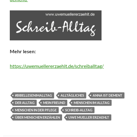
Mehr lesen:
https://uwemuellererzaehlt.de/schreiballtag/
#BIBELLESENIMALLTAG
ALLTÄGLICHES
ANNA IST DEMENT
DER ALLTAG
MEIN FREUND
MENSCHEN IM ALLTAG
MENSCHEN IN DER PFLEGE
SCHREIB-ALLTAG
ÜBER MENSCHEN ERZÄHLEN
UWE MUELLER ERZAEHLT