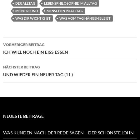
DER ALLTAG
LEBENSPHILOSOPHIE IM ALLTAG
MEIN FREUND
MENSCHEN IM ALLTAG
WAS DIR WICHTIG IST
WAS VOM TAG HÄNGEN BLEIBT
Beitragsnavigation
VORHERIGER BEITRAG
ICH WILL NOCH EIN EISS ESSEN
NÄCHSTER BEITRAG
UND WIEDER EIN NEUER TAG (11 )
NEUESTE BEITRÄGE
WAS KUNDEN NACH DER REDE SAGEN – DER SCHÖNSTE LOHN