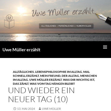
Zum
Inhalt
springen
Uwe Müller erzählt
PRIMÄR
MENÜ
ALLTÄGLICHES
,
LEBENSPHILOSOPHIE IM ALLTAG
,
MAL
SCHNELL ERZÄHLT
,
MEIN FREUND, DER ALLTAG
,
MENSCHEN
IM ALLTAG
,
UWE MÜLLER ERZÄHLT
,
WAS DIR WICHTIG IST,
DAS ZÄHLT
,
WAS VOM TAG HÄNGEN BLEIBT
UND WIEDER EIN
NEUER TAG (10)
13. MAI 2024
UWE MÜLLER