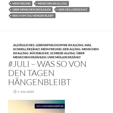
MEIN FREUND
MENSCHEN IM ALLTAG
ÜBER MENSCHEN ERZÄJHLEN
UWE MÜLLERERZÄHLT
WAS VOM TAG HÄNGEN BLEIBT
ALLTÄGLICHES
,
LEBENSPHILOSOPHIE IM ALLTAG
,
MAL
SCHNELL ERZÄHLT
,
MEIN FREUND, DER ALLTAG
,
MENSCHEN
IM ALLTAG
,
RÜCKBLICKE
,
SCHREIB-ALLTAG
,
ÜBER
MENSCHEN ERZÄHLEN
,
UWE MÜLLER ERZÄHLT
#JULI – WAS SO VON
DEN TAGEN
HÄNGENBLEIBT
7. JULI 2025