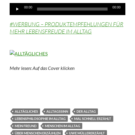
Audio-
00:00
00:00
Player
#WERBUNG – PRODUKTEMPFEHLUNGEN FÜR
MEHR LEBENSFREUDE IM ALLTAG
Mehr lesen: Auf das Cover klicken
ALLTÄGLICHES
ALLTAGSSINN
DER ALLTAG
LEBENSPHILOSOPHIE IM ALLTAG
MAL SCHNELL ERZÄHLT
MEIN FREUND
MENSCHEN IM ALLTAG
ÜBER MENSCHEN ERZÄJHLEN
UWE MÜLLERERZÄHLT