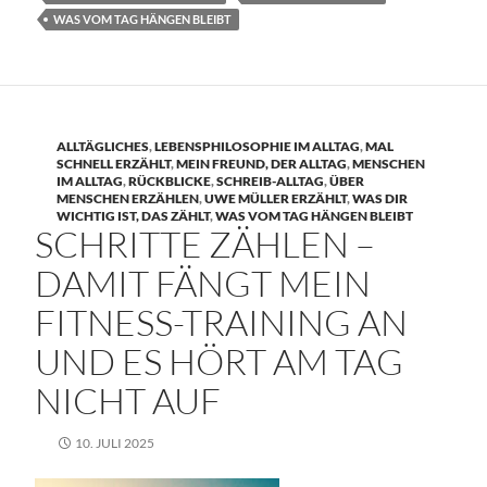
WAS VOM TAG HÄNGEN BLEIBT
ALLTÄGLICHES
,
LEBENSPHILOSOPHIE IM ALLTAG
,
MAL
SCHNELL ERZÄHLT
,
MEIN FREUND, DER ALLTAG
,
MENSCHEN
IM ALLTAG
,
RÜCKBLICKE
,
SCHREIB-ALLTAG
,
ÜBER
MENSCHEN ERZÄHLEN
,
UWE MÜLLER ERZÄHLT
,
WAS DIR
WICHTIG IST, DAS ZÄHLT
,
WAS VOM TAG HÄNGEN BLEIBT
SCHRITTE ZÄHLEN –
DAMIT FÄNGT MEIN
FITNESS-TRAINING AN
UND ES HÖRT AM TAG
NICHT AUF
10. JULI 2025