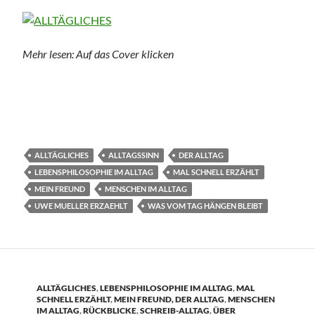
Mehr lesen: Auf das Cover klicken
ALLTÄGLICHES
ALLTAGSSINN
DER ALLTAG
LEBENSPHILOSOPHIE IM ALLTAG
MAL SCHNELL ERZÄHLT
MEIN FREUND
MENSCHEN IM ALLTAG
UWE MUELLER ERZAEHLT
WAS VOM TAG HÄNGEN BLEIBT
ALLTÄGLICHES
,
LEBENSPHILOSOPHIE IM ALLTAG
,
MAL
SCHNELL ERZÄHLT
,
MEIN FREUND, DER ALLTAG
,
MENSCHEN
IM ALLTAG
,
RÜCKBLICKE
,
SCHREIB-ALLTAG
,
ÜBER