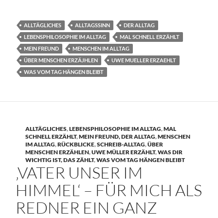
ALLTÄGLICHES
ALLTAGSSINN
DER ALLTAG
LEBENSPHILOSOPHIE IM ALLTAG
MAL SCHNELL ERZÄHLT
MEIN FREUND
MENSCHEN IM ALLTAG
ÜBER MENSCHEN ERZÄJHLEN
UWE MUELLER ERZAEHLT
WAS VOM TAG HÄNGEN BLEIBT
ALLTÄGLICHES
,
LEBENSPHILOSOPHIE IM ALLTAG
,
MAL
SCHNELL ERZÄHLT
,
MEIN FREUND, DER ALLTAG
,
MENSCHEN
IM ALLTAG
,
RÜCKBLICKE
,
SCHREIB-ALLTAG
,
ÜBER
MENSCHEN ERZÄHLEN
,
UWE MÜLLER ERZÄHLT
,
WAS DIR
WICHTIG IST, DAS ZÄHLT
,
WAS VOM TAG HÄNGEN BLEIBT
‚VATER UNSER IM
HIMMEL‘ – FÜR MICH ALS
REDNER EIN GANZ