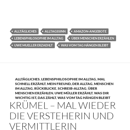
ALLTÄGLICHES
ALLTAGSSINN
AMAZON-ANGEBOTE
LEBENSPHILOSOPHIE IM ALLTAG
ÜBER MENSCHEN ERZÄHLEN
UWE MUELLER ERZAEHLT
WAS VOM TAG HÄNGEN BLEIBT
ALLTÄGLICHES
,
LEBENSPHILOSOPHIE IM ALLTAG
,
MAL
SCHNELL ERZÄHLT
,
MEIN FREUND, DER ALLTAG
,
MENSCHEN
IM ALLTAG
,
RÜCKBLICKE
,
SCHREIB-ALLTAG
,
ÜBER
MENSCHEN ERZÄHLEN
,
UWE MÜLLER ERZÄHLT
,
WAS DIR
WICHTIG IST, DAS ZÄHLT
,
WAS VOM TAG HÄNGEN BLEIBT
KRÜMEL – MAL WIEDER
DIE VERSTEHERIN UND
VERMITTLERIN