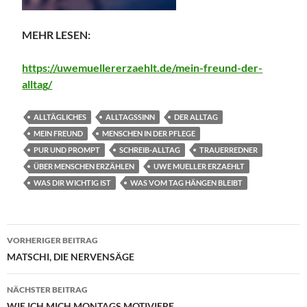
MEHR LESEN:
https://uwemuellererzaehlt.de/
mein-freund-der-
alltag
/
‎
ALLTÄGLICHES
ALLTAGSSINN
DER ALLTAG
MEIN FREUND
MENSCHEN IN DER PFLEGE
PUR UND PROMPT
SCHREIB-ALLTAG
TRAUERREDNER
ÜBER MENSCHEN ERZÄHLEN
UWE MUELLER ERZAEHLT
WAS DIR WICHTIG IST
WAS VOM TAG HÄNGEN BLEIBT
Beitragsnavigation
VORHERIGER BEITRAG
MATSCHI, DIE NERVENSÄGE
NÄCHSTER BEITRAG
WIE ICH MICH MONTAGS MOTIVIERE