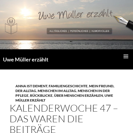
Zum
Inhalt
springen
Uwe Müller erzählt
PRIMÄR
MENÜ
ANNA IST DEMENT
,
FAMILIENGESCHICHTE
,
MEIN FREUND,
DER ALLTAG
,
MENSCHEN IM ALLTAG
,
MENSCHEN IN DER
PFLEGE
,
RÜCKBLICKE
,
ÜBER MENSCHEN ERZÄHLEN
,
UWE
MÜLLER ERZÄHLT
KALENDERWOCHE 47 –
DAS WAREN DIE
BEITRÄGE