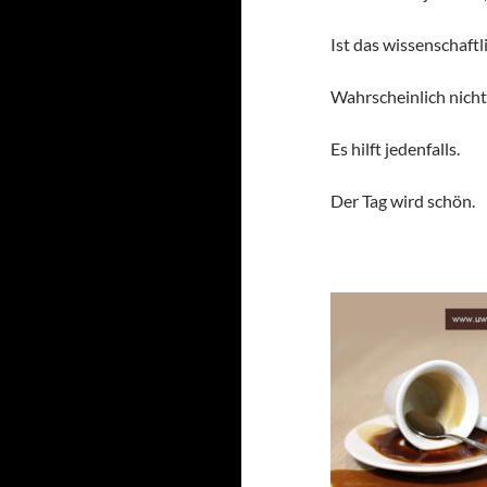
Ist das wissenschaftl
Wahrscheinlich nicht;
Es hilft jedenfalls.
Der Tag wird schön.