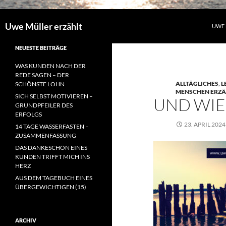
Uwe Müller erzählt
UWE 
NEUESTE BEITRÄGE
WAS KUNDEN NACH DER
REDE SAGEN – DER
ALLTÄGLICHES
,
L
SCHÖNSTE LOHN
MENSCHEN ERZÄ
SICH SELBST MOTIVIEREN –
UND WIED
GRUNDPFEILER DES
ERFOLGS
23. APRIL 2024
14 TAGE WASSERFASTEN –
ZUSAMMENFASSUNG
DAS DANKESCHÖN EINES
KUNDEN TRIFFT MICH INS
HERZ
AUS DEM TAGEBUCH EINES
ÜBERGEWICHTIGEN (15)
ARCHIV