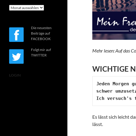
Archiv
Die neuesten
Beiträge auf
FACEBOOK
Folgt mir auf
Mehr lesen: Auf das Co
TWITTER
WICHTIGE N
LOGIN
Jeden Morgen g
schwer umzusetz
Ich versuch's 
Es lässt sich leicht d
lässt.