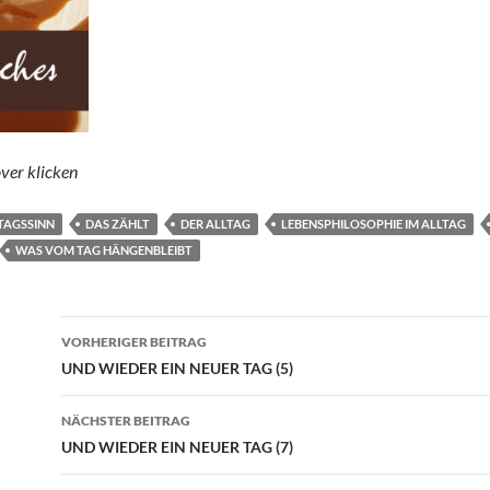
ver klicken
TAGSSINN
DAS ZÄHLT
DER ALLTAG
LEBENSPHILOSOPHIE IM ALLTAG
WAS VOM TAG HÄNGENBLEIBT
Beitragsnavigation
VORHERIGER BEITRAG
UND WIEDER EIN NEUER TAG (5)
NÄCHSTER BEITRAG
UND WIEDER EIN NEUER TAG (7)