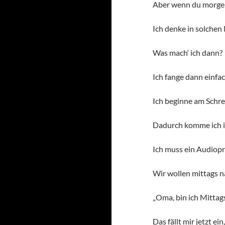
Aber wenn du morgens
Ich denke in solchen 
Was mach‘ ich dann?
Ich fange dann einfac
Ich beginne am Schre
Dadurch komme ich in
Ich muss ein Audiopr
Wir wollen mittags na
„Oma, bin ich Mittags
Das fällt mir jetzt 