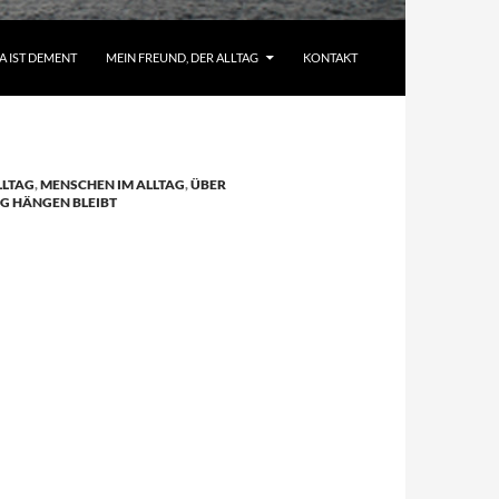
A IST DEMENT
MEIN FREUND, DER ALLTAG
KONTAKT
LLTAG
,
MENSCHEN IM ALLTAG
,
ÜBER
G HÄNGEN BLEIBT