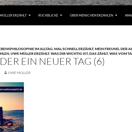
MÜLLER ERZÄHLT
RÜCKBLICKE
ÜBER MENSCHEN ERZÄHLEN
ANN
EBENSPHILOSOPHIE IM ALLTAG
,
MAL SCHNELL ERZÄHLT
,
MEIN FREUND, DER A
HLEN
,
UWE MÜLLER ERZÄHLT
,
WAS DIR WICHTIG IST, DAS ZÄHLT
,
WAS VOM TA
ER EIN NEUER TAG (6)
UWE MÜLLER