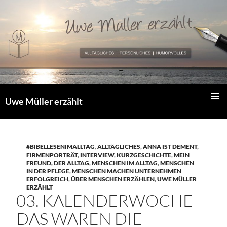
Zum
Inhalt
springen
Uwe Müller erzählt
PRIMÄR
MENÜ
#BIBELLESENIMALLTAG
,
ALLTÄGLICHES
,
ANNA IST DEMENT
,
FIRMENPORTRÄT
,
INTERVIEW
,
KURZGESCHICHTE
,
MEIN
FREUND, DER ALLTAG
,
MENSCHEN IM ALLTAG
,
MENSCHEN
IN DER PFLEGE
,
MENSCHEN MACHEN UNTERNEHMEN
ERFOLGREICH
,
ÜBER MENSCHEN ERZÄHLEN
,
UWE MÜLLER
ERZÄHLT
03. KALENDERWOCHE –
DAS WAREN DIE