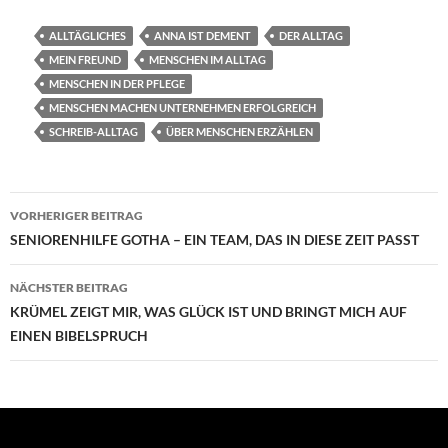
ALLTÄGLICHES
ANNA IST DEMENT
DER ALLTAG
MEIN FREUND
MENSCHEN IM ALLTAG
MENSCHEN IN DER PFLEGE
MENSCHEN MACHEN UNTERNEHMEN ERFOLGREICH
SCHREIB-ALLTAG
ÜBER MENSCHEN ERZÄHLEN
Beitragsnavigation
VORHERIGER BEITRAG
SENIORENHILFE GOTHA – EIN TEAM, DAS IN DIESE ZEIT PASST
NÄCHSTER BEITRAG
KRÜMEL ZEIGT MIR, WAS GLÜCK IST UND BRINGT MICH AUF
EINEN BIBELSPRUCH