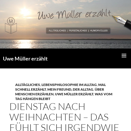
Zum
Inhalt
springen
Uwe Müller erzählt
PRIMÄR
MENÜ
ALLTÄGLICHES
,
LEBENSPHILOSOPHIE IM ALLTAG
,
MAL
SCHNELL ERZÄHLT
,
MEIN FREUND, DER ALLTAG
,
ÜBER
MENSCHEN ERZÄHLEN
,
UWE MÜLLER ERZÄHLT
,
WAS VOM
TAG HÄNGEN BLEIBT
DIENSTAG NACH
WEIHNACHTEN – DAS
FÜHLT SICH IRGENDWIE