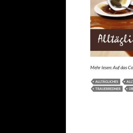
Mehr lesen: Auf das Co
ALLTÄGLICHES
ALL
TRAUERREDNER
ÜB