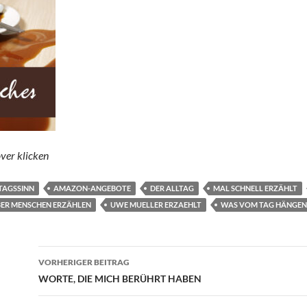
ver klicken
TAGSSINN
AMAZON-ANGEBOTE
DER ALLTAG
MAL SCHNELL ERZÄHLT
ER MENSCHEN ERZÄHLEN
UWE MUELLER ERZAEHLT
WAS VOM TAG HÄNGEN
Beitragsnavigation
VORHERIGER BEITRAG
WORTE, DIE MICH BERÜHRT HABEN