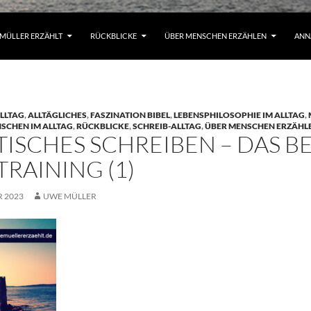
MÜLLER ERZÄHLT
RÜCKBLICKE
ÜBER MENSCHEN ERZÄHLEN
ANN
LLTAG
,
ALLTÄGLICHES
,
FASZINATION BIBEL
,
LEBENSPHILOSOPHIE IM ALLTAG
,
SCHEN IM ALLTAG
,
RÜCKBLICKE
,
SCHREIB-ALLTAG
,
ÜBER MENSCHEN ERZÄHL
ISCHES SCHREIBEN – DAS B
RAINING (1)
 2023
UWE MÜLLER