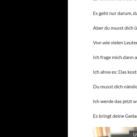
Es geht nur darum, d
Aber du musst dich 
Von wie vielen Leuten
Ich frage mich dann a
Ich ahne es: Das kos
Du musst dich nämlic
Ich werde das jetzt 
Es bringt deine Geda