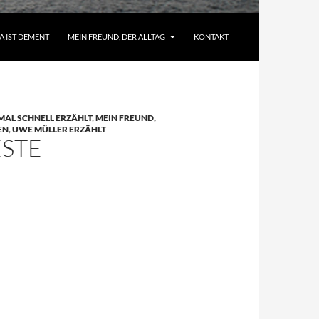
A IST DEMENT
MEIN FREUND, DER ALLTAG
KONTAKT
MAL SCHNELL ERZÄHLT
,
MEIN FREUND,
EN
,
UWE MÜLLER ERZÄHLT
ESTE