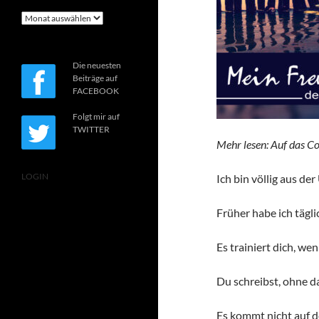
Archiv
Die neuesten
Beiträge auf
FACEBOOK
Folgt mir auf
TWITTER
Mehr lesen: Auf das Co
LOGIN
Ich bin völlig aus de
Früher habe ich tägli
Es trainiert dich, we
Du schreibst, ohne d
Es kommt nicht auf de