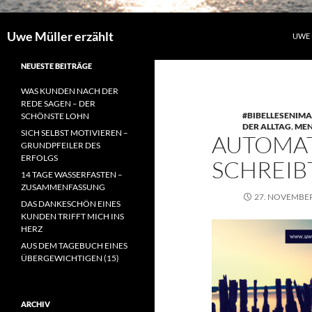
Uwe Müller erzählt
UWE 
NEUESTE BEITRÄGE
WAS KUNDEN NACH DER
REDE SAGEN – DER
#BIBELLESENIMA
SCHÖNSTE LOHN
DER ALLTAG
,
MEN
SICH SELBST MOTIVIEREN –
AUTOMAT
GRUNDPFEILER DES
ERFOLGS
SCHREIBT
14 TAGE WASSERFASTEN –
ZUSAMMENFASSUNG
27. NOVEMBER
DAS DANKESCHÖN EINES
KUNDEN TRIFFT MICH INS
HERZ
AUS DEM TAGEBUCH EINES
ÜBERGEWICHTIGEN (15)
ARCHIV