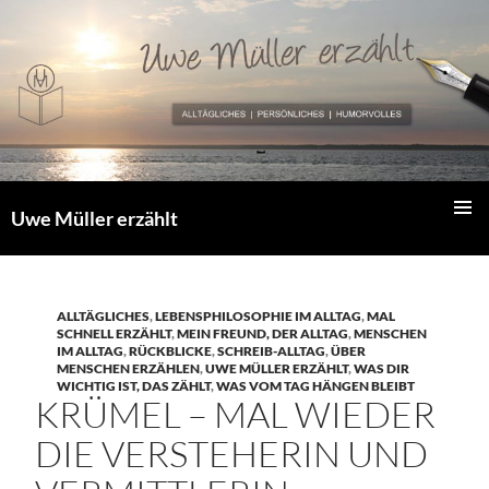
Zum
Inhalt
springen
Uwe Müller erzählt
PRIMÄR
MENÜ
ALLTÄGLICHES
,
LEBENSPHILOSOPHIE IM ALLTAG
,
MAL
SCHNELL ERZÄHLT
,
MEIN FREUND, DER ALLTAG
,
MENSCHEN
IM ALLTAG
,
RÜCKBLICKE
,
SCHREIB-ALLTAG
,
ÜBER
MENSCHEN ERZÄHLEN
,
UWE MÜLLER ERZÄHLT
,
WAS DIR
WICHTIG IST, DAS ZÄHLT
,
WAS VOM TAG HÄNGEN BLEIBT
KRÜMEL – MAL WIEDER
DIE VERSTEHERIN UND