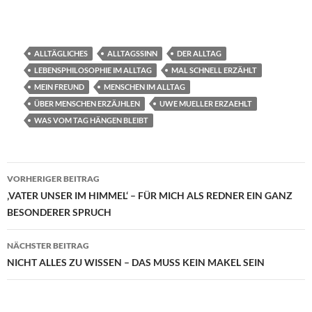
ALLTÄGLICHES
ALLTAGSSINN
DER ALLTAG
LEBENSPHILOSOPHIE IM ALLTAG
MAL SCHNELL ERZÄHLT
MEIN FREUND
MENSCHEN IM ALLTAG
ÜBER MENSCHEN ERZÄJHLEN
UWE MUELLER ERZAEHLT
WAS VOM TAG HÄNGEN BLEIBT
Beitragsnavigation
VORHERIGER BEITRAG
‚VATER UNSER IM HIMMEL‘ – FÜR MICH ALS REDNER EIN GANZ
BESONDERER SPRUCH
NÄCHSTER BEITRAG
NICHT ALLES ZU WISSEN – DAS MUSS KEIN MAKEL SEIN