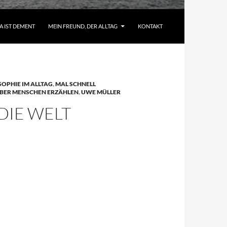
A IST DEMENT
MEIN FREUND, DER ALLTAG
KONTAKT
OPHIE IM ALLTAG
,
MAL SCHNELL
BER MENSCHEN ERZÄHLEN
,
UWE MÜLLER
DIE WELT