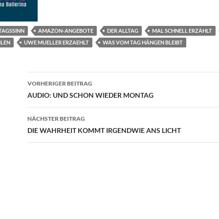
TAGSSINN
AMAZON-ANGEBOTE
DER ALLTAG
MAL SCHNELL ERZÄHLT
HLEN
UWE MUELLER ERZAEHLT
WAS VOM TAG HÄNGEN BLEIBT
Beitragsnavigation
VORHERIGER BEITRAG
AUDIO: UND SCHON WIEDER MONTAG
NÄCHSTER BEITRAG
DIE WAHRHEIT KOMMT IRGENDWIE ANS LICHT