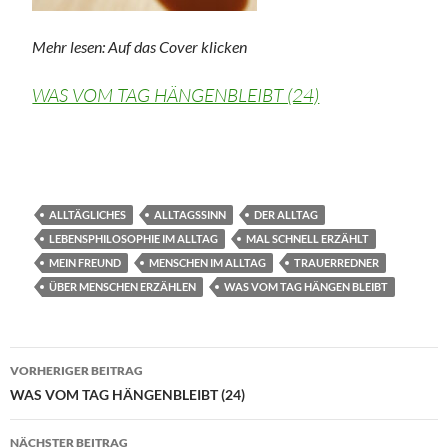
Mehr lesen: Auf das Cover klicken
WAS VOM TAG HÄNGENBLEIBT (24)
ALLTÄGLICHES
ALLTAGSSINN
DER ALLTAG
LEBENSPHILOSOPHIE IM ALLTAG
MAL SCHNELL ERZÄHLT
MEIN FREUND
MENSCHEN IM ALLTAG
TRAUERREDNER
ÜBER MENSCHEN ERZÄHLEN
WAS VOM TAG HÄNGEN BLEIBT
Beitragsnavigation
VORHERIGER BEITRAG
WAS VOM TAG HÄNGENBLEIBT (24)
NÄCHSTER BEITRAG