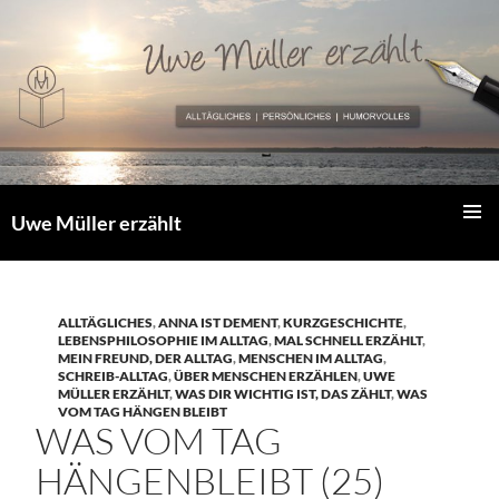
Zum
Inhalt
springen
Uwe Müller erzählt
PRIMÄR
MENÜ
ALLTÄGLICHES
,
ANNA IST DEMENT
,
KURZGESCHICHTE
,
LEBENSPHILOSOPHIE IM ALLTAG
,
MAL SCHNELL ERZÄHLT
,
MEIN FREUND, DER ALLTAG
,
MENSCHEN IM ALLTAG
,
SCHREIB-ALLTAG
,
ÜBER MENSCHEN ERZÄHLEN
,
UWE
MÜLLER ERZÄHLT
,
WAS DIR WICHTIG IST, DAS ZÄHLT
,
WAS
VOM TAG HÄNGEN BLEIBT
WAS VOM TAG
HÄNGENBLEIBT (25)