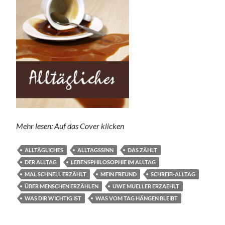
Mehr lesen: Auf das Cover klicken
ALLTÄGLICHES
ALLTAGSSINN
DAS ZÄHLT
DER ALLTAG
LEBENSPHILOSOPHIE IM ALLTAG
MAL SCHNELL ERZÄHLT
MEIN FREUND
SCHREIB-ALLTAG
ÜBER MENSCHEN ERZÄHLEN
UWE MUELLER ERZAEHLT
WAS DIR WICHTIG IST
WAS VOM TAG HÄNGEN BLEIBT