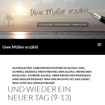
Zum
Inhalt
springen
Uwe Müller erzählt
PRIMÄR
MENÜ
ALLTÄGLICHES
,
LEBENSPHILOSOPHIE IM ALLTAG
,
MAL
SCHNELL ERZÄHLT
,
MEIN FREUND, DER ALLTAG
,
MENSCHEN
IM ALLTAG
,
SCHREIB-ALLTAG
,
ÜBER MENSCHEN ERZÄHLEN
,
UWE MÜLLER ERZÄHLT
,
WAS DIR WICHTIG IST, DAS ZÄHLT
,
WAS VOM TAG HÄNGEN BLEIBT
UND WIEDER EIN
NEUER TAG (9-13)